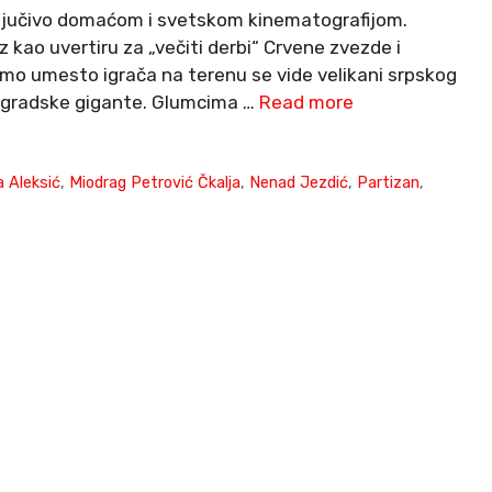
ključivo domaćom i svetskom kinematografijom.
az kao uvertiru za „večiti derbi“ Crvene zvezde i
amo umesto igrača na terenu se vide velikani srpskog
a beogradske gigante. Glumcima …
Read more
a Aleksić
,
Miodrag Petrović Čkalja
,
Nenad Jezdić
,
Partizan
,