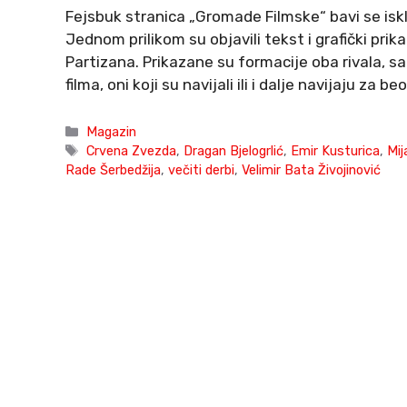
Fejsbuk stranica „Gromade Filmske“ bavi se is
Jednom prilikom su objavili tekst i grafički prik
Partizana. Prikazane su formacije oba rivala, s
filma, oni koji su navijali ili i dalje navijaju z
Categories
Magazin
Tags
Crvena Zvezda
,
Dragan Bjelogrlić
,
Emir Kusturica
,
Mij
Rade Šerbedžija
,
večiti derbi
,
Velimir Bata Živojinović