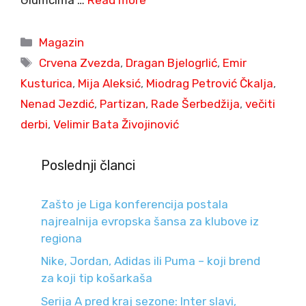
Categories
Magazin
Tags
Crvena Zvezda
,
Dragan Bjelogrlić
,
Emir
Kusturica
,
Mija Aleksić
,
Miodrag Petrović Čkalja
,
Nenad Jezdić
,
Partizan
,
Rade Šerbedžija
,
večiti
derbi
,
Velimir Bata Živojinović
Poslednji članci
Zašto je Liga konferencija postala
najrealnija evropska šansa za klubove iz
regiona
Nike, Jordan, Adidas ili Puma – koji brend
za koji tip košarkaša
Serija A pred kraj sezone: Inter slavi,