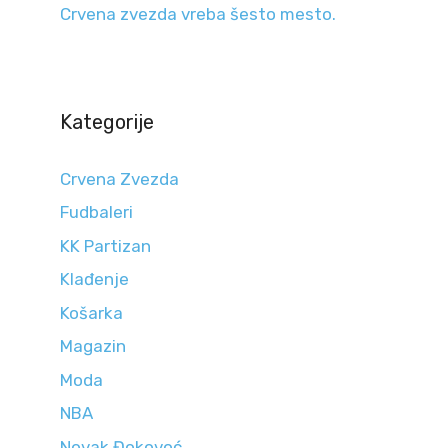
Crvena zvezda vreba šesto mesto.
Kategorije
Crvena Zvezda
Fudbaleri
KK Partizan
Klađenje
Košarka
Magazin
Moda
NBA
Novak Đokovoć