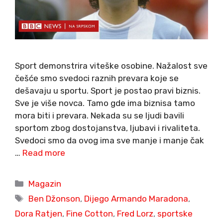
Sport demonstrira viteške osobine. Nažalost sve
češće smo svedoci raznih prevara koje se
dešavaju u sportu. Sport je postao pravi biznis.
Sve je više novca. Tamo gde ima biznisa tamo
mora biti i prevara. Nekada su se ljudi bavili
sportom zbog dostojanstva, ljubavi i rivaliteta.
Svedoci smo da ovog ima sve manje i manje čak
…
Read more
Categories
Magazin
Tags
Ben Džonson
,
Dijego Armando Maradona
,
Dora Ratjen
,
Fine Cotton
,
Fred Lorz
,
sportske