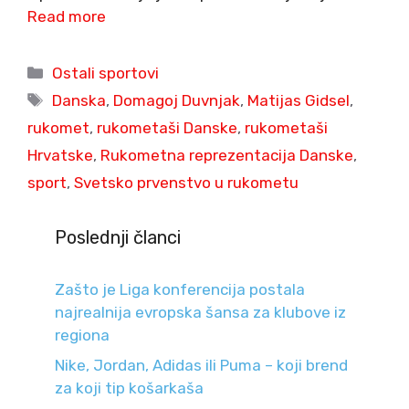
Read more
Categories
Ostali sportovi
Tags
Danska
,
Domagoj Duvnjak
,
Matijas Gidsel
,
rukomet
,
rukometaši Danske
,
rukometaši
Hrvatske
,
Rukometna reprezentacija Danske
,
sport
,
Svetsko prvenstvo u rukometu
Poslednji članci
Zašto je Liga konferencija postala
najrealnija evropska šansa za klubove iz
regiona
Nike, Jordan, Adidas ili Puma – koji brend
za koji tip košarkaša