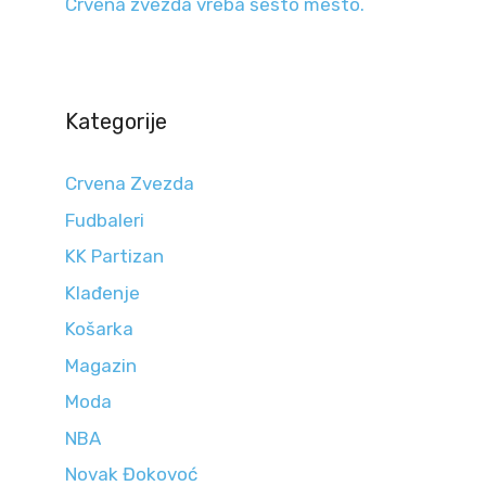
Crvena zvezda vreba šesto mesto.
Kategorije
Crvena Zvezda
Fudbaleri
KK Partizan
Klađenje
Košarka
Magazin
Moda
NBA
Novak Đokovoć