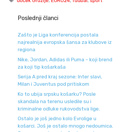
doček Gruzije
,
EURO24
,
fudbal
,
sport
Poslednji članci
Zašto je Liga konferencija postala
najrealnija evropska šansa za klubove iz
regiona
Nike, Jordan, Adidas ili Puma – koji brend
za koji tip košarkaša
Serija A pred kraj sezone: Inter slavi,
Milan i Juventus pod pritiskom
Ko to ubija srpsku košarku? Posle
skandala na terenu usledile su i
kriminalne odluke rukovodstva lige.
Ostalo je još jedno kolo Evrolige u
košarci. Još je ostalo mnogo nedoumica.