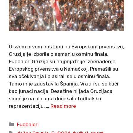
U svom prvom nastupu na Evropskom prvenstvu,
Gruzija je izborila plasman u osminu finala.
Fudbaleri Gruzije su najprijatnije iznenađenje
Evropskog prvenstva u Nemačkoj. Premašili su
sva očekivanja i plasirali se u osminu finala.
Tamo ih je zaustavila Španija. Vratili su se kući
kao junaci nacije. Desetine hiljada Gruzijaca
sinoć je na ulicama dočekalo fudbalsku
reprezentaciju. …
Read more
Categories
Fudbaleri
Tags