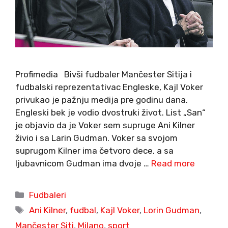
Profimedia Bivši fudbaler Mančester Sitija i
fudbalski reprezentativac Engleske, Kajl Voker
privukao je pažnju medija pre godinu dana.
Engleski bek je vodio dvostruki život. List „San“
je objavio da je Voker sem supruge Ani Kilner
živio i sa Larin Gudman. Voker sa svojom
suprugom Kilner ima četvoro dece, a sa
ljubavnicom Gudman ima dvoje …
Read more
Categories
Fudbaleri
Tags
Ani Kilner
,
fudbal
,
Kajl Voker
,
Lorin Gudman
,
Mančester Siti
,
Milano
,
sport