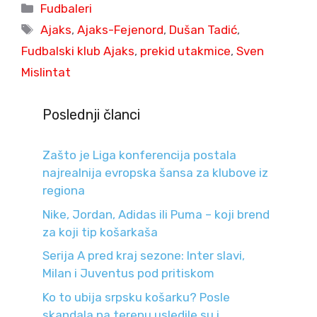
Categories
Fudbaleri
Tags
Ajaks
,
Ajaks-Fejenord
,
Dušan Tadić
,
Fudbalski klub Ajaks
,
prekid utakmice
,
Sven
Mislintat
Poslednji članci
Zašto je Liga konferencija postala
najrealnija evropska šansa za klubove iz
regiona
Nike, Jordan, Adidas ili Puma – koji brend
za koji tip košarkaša
Serija A pred kraj sezone: Inter slavi,
Milan i Juventus pod pritiskom
Ko to ubija srpsku košarku? Posle
skandala na terenu usledile su i