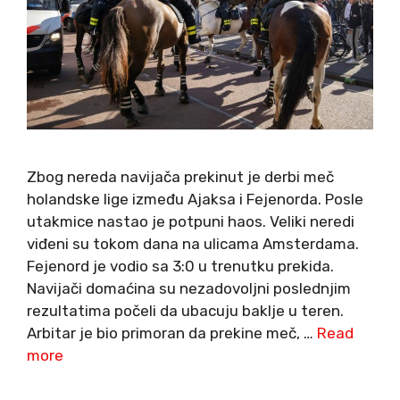
Zbog nereda navijača prekinut je derbi meč
holandske lige između Ajaksa i Fejenorda. Posle
utakmice nastao je potpuni haos. Veliki neredi
viđeni su tokom dana na ulicama Amsterdama.
Fejenord je vodio sa 3:0 u trenutku prekida.
Navijači domaćina su nezadovoljni poslednjim
rezultatima počeli da ubacuju baklje u teren.
Arbitar je bio primoran da prekine meč, …
Read
more