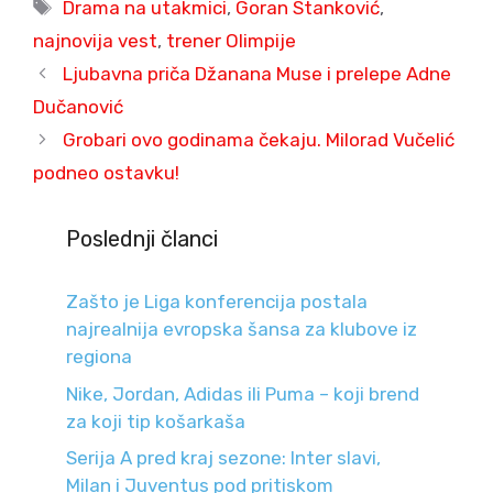
Tags
Drama na utakmici
,
Goran Stanković
,
najnovija vest
,
trener Olimpije
Ljubavna priča Džanana Muse i prelepe Adne
Dučanović
Grobari ovo godinama čekaju. Milorad Vučelić
podneo ostavku!
Poslednji članci
Zašto je Liga konferencija postala
najrealnija evropska šansa za klubove iz
regiona
Nike, Jordan, Adidas ili Puma – koji brend
za koji tip košarkaša
Serija A pred kraj sezone: Inter slavi,
Milan i Juventus pod pritiskom