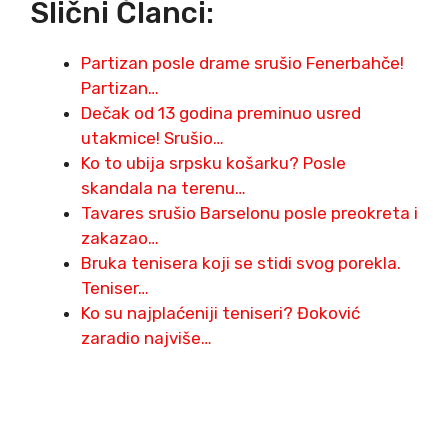
Slični Članci:
Partizan posle drame srušio Fenerbahče!
Partizan…
Dečak od 13 godina preminuo usred
utakmice! Srušio…
Ko to ubija srpsku košarku? Posle
skandala na terenu…
Tavares srušio Barselonu posle preokreta i
zakazao…
Bruka tenisera koji se stidi svog porekla.
Teniser…
Ko su najplaćeniji teniseri? Đoković
zaradio najviše…