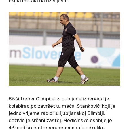
ekipa morala da oživljava.
Bivši trener Olimpije iz Ljubljane iznenada je
kolabirao po završetku meča. Stanković, koji je
jedno vrijeme radio i u ljubljanskoj Olimpiji,
doživio je srčani zastoj. Medicinsko osoblje je
43-godišnjeg trenera reanimiralo nekoliko