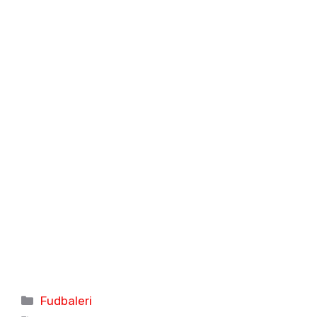
Categories
Fudbaleri