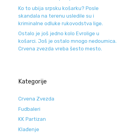
Ko to ubija srpsku košarku? Posle
skandala na terenu usledile su i
kriminalne odluke rukovodstva lige.
Ostalo je još jedno kolo Evrolige u
košarci. Još je ostalo mnogo nedoumica.
Crvena zvezda vreba šesto mesto.
Kategorije
Crvena Zvezda
Fudbaleri
KK Partizan
Klađenje