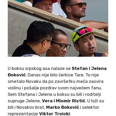
U boksu srpskog asa nalaze se
Stefan i Jelena
Đoković
. Danas nije bilo ćerkice Tare. To nije
smetalo Novaku da po završetku meča zasvira
violinu i pošalje pozdrav svom najvećem fanu.
Sem Stefana i Jelene u boksu su bili i roditelji
supruge Jelene,
Vera i Miomir Ristić
. U loži su
bili i Novakov brat,
Marko Đoković
i selektor
reprezentacije
Viktor Troicki
.