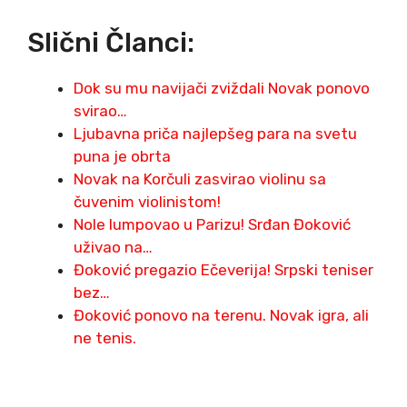
Slični Članci:
Dok su mu navijači zviždali Novak ponovo
svirao…
Ljubavna priča najlepšeg para na svetu
puna je obrta
Novak na Korčuli zasvirao violinu sa
čuvenim violinistom!
Nole lumpovao u Parizu! Srđan Đoković
uživao na…
Đoković pregazio Ečeverija! Srpski teniser
bez…
Đoković ponovo na terenu. Novak igra, ali
ne tenis.