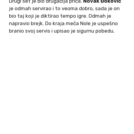
Drugi set je bio drugačija priča.
Novak Đoković
je odmah servirao i to veoma dobro, sada je on
bio taj koji je diktirao tempo igre. Odmah je
napravio brejk. Do kraja meča Nole je uspešno
branio svoj servis i upisao je sigurnu pobedu.