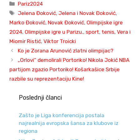
Categories
Pariz2024
Tags
Jelena Đoković
,
Jelena i Novak Đoković
,
Marko Đoković
,
Novak Đoković
,
Olimpijske igre
2024
,
Olimpijske igre u Parizu.
,
sport
,
tenis
,
Vera i
Miomir Ristić
,
Viktor Troicki
Ko je Zorana Arunović zlatni olimpijac?
„Orlovi“ demolirali Portoriko! Nikola Jokić NBA
partijom zgazio Portoriko! Košarkašice Srbije
razbile su reprezentaciju Kine!
Poslednji članci
Zašto je Liga konferencija postala
najrealnija evropska šansa za klubove iz
regiona