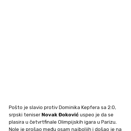
Pošto je slavio protiv Dominika Kepfera sa 2:0,
srpski teniser
Novak Đoković
uspeo je da se
plasira u četvrtfinale Olimpijskih igara u Parizu.
Nole je prošao među osam najboljih i došao je na