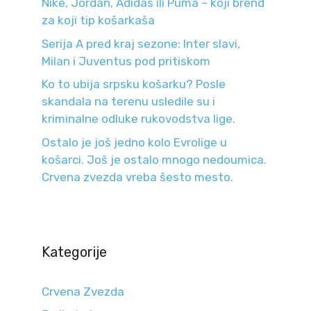
Nike, Jordan, Adidas ili Puma – koji brend
za koji tip košarkaša
Serija A pred kraj sezone: Inter slavi,
Milan i Juventus pod pritiskom
Ko to ubija srpsku košarku? Posle
skandala na terenu usledile su i
kriminalne odluke rukovodstva lige.
Ostalo je još jedno kolo Evrolige u
košarci. Još je ostalo mnogo nedoumica.
Crvena zvezda vreba šesto mesto.
Kategorije
Crvena Zvezda