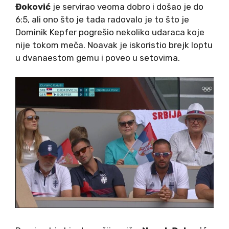
Đoković
je servirao veoma dobro i došao je do
6:5, ali ono što je tada radovalo je to što je
Dominik Kepfer pogrešio nekoliko udaraca koje
nije tokom meča. Noavak je iskoristio brejk loptu
u dvanaestom gemu i poveo u setovima.