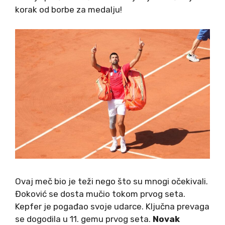
korak od borbe za medalju!
Ovaj meč bio je teži nego što su mnogi očekivali.
Đoković se dosta mučio tokom prvog seta.
Kepfer je pogađao svoje udarce. Ključna prevaga
se dogodila u 11. gemu prvog seta.
Novak