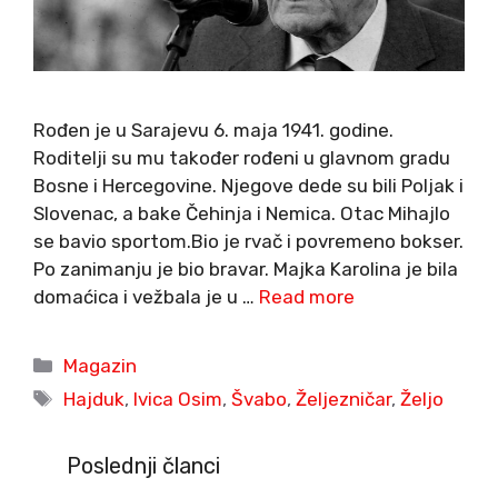
Rođen je u Sarajevu 6. maja 1941. godine.
Roditelji su mu također rođeni u glavnom gradu
Bosne i Hercegovine. Njegove dede su bili Poljak i
Slovenac, a bake Čehinja i Nemica. Otac Mihajlo
se bavio sportom.Bio je rvač i povremeno bokser.
Po zanimanju je bio bravar. Majka Karolina je bila
domaćica i vežbala je u …
Read more
Categories
Magazin
Tags
Hajduk
,
Ivica Osim
,
Švabo
,
Željezničar
,
Željo
Poslednji članci