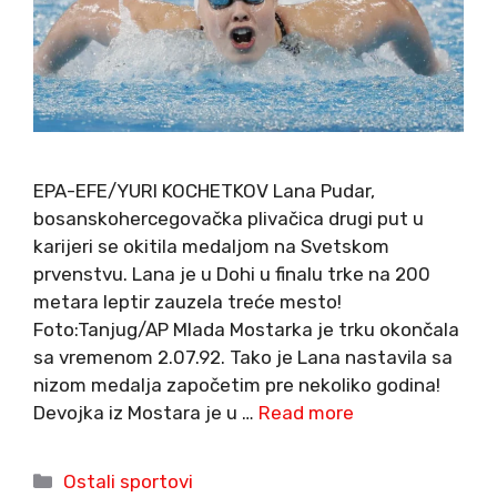
EPA-EFE/YURI KOCHETKOV Lana Pudar,
bosanskohercegovačka plivačica drugi put u
karijeri se okitila medaljom na Svetskom
prvenstvu. Lana je u Dohi u finalu trke na 200
metara leptir zauzela treće mesto!
Foto:Tanjug/AP Mlada Mostarka je trku okončala
sa vremenom 2.07.92. Tako je Lana nastavila sa
nizom medalja započetim pre nekoliko godina!
Devojka iz Mostara je u …
Read more
Categories
Ostali sportovi