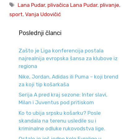
Tags
Lana Pudar
,
plivačica Lana Pudar
,
plivanje
,
sport
,
Vanja Udovičić
Poslednji članci
Zašto je Liga konferencija postala
najrealnija evropska šansa za klubove iz
regiona
Nike, Jordan, Adidas ili Puma – koji brend
za koji tip košarkaša
Serija A pred kraj sezone: Inter slavi,
Milan i Juventus pod pritiskom
Ko to ubija srpsku košarku? Posle
skandala na terenu usledile su i
kriminalne odluke rukovodstva lige.
Ostalo je još jedno kolo Evrolige u