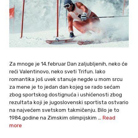
Za mnoge je 14.februar Dan zaljubljenih, neko će
reći Valentinovo, neko sveti Trifun. Iako
romantika još uvek stanuje negde u mom srcu
za mene je to jedan dan kojeg se rado sećam
zbog sportskog dostignuća i ushićenosti zbog
rezultata koji je jugoslovenski sportista ostvario
na najvećem svetskom takmičenju. Bilo je to
1984.godine na Zimskim olimpijskim …
Read
more