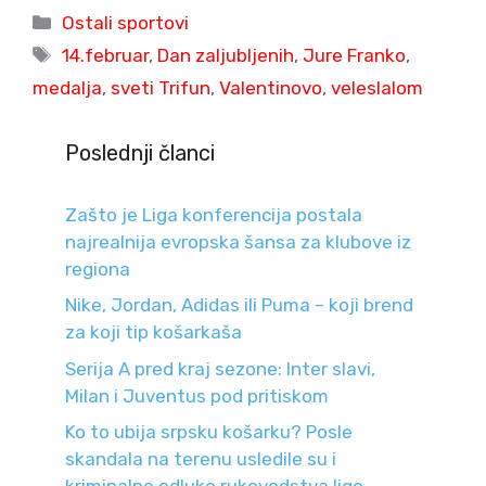
Categories
Ostali sportovi
Tags
14.februar
,
Dan zaljubljenih
,
Jure Franko
,
medalja
,
sveti Trifun
,
Valentinovo
,
veleslalom
Poslednji članci
Zašto je Liga konferencija postala
najrealnija evropska šansa za klubove iz
regiona
Nike, Jordan, Adidas ili Puma – koji brend
za koji tip košarkaša
Serija A pred kraj sezone: Inter slavi,
Milan i Juventus pod pritiskom
Ko to ubija srpsku košarku? Posle
skandala na terenu usledile su i