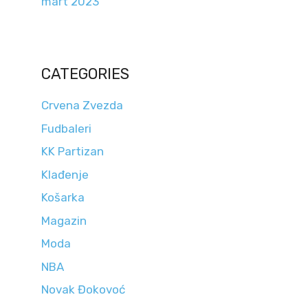
mart 2023
CATEGORIES
Crvena Zvezda
Fudbaleri
KK Partizan
Klađenje
Košarka
Magazin
Moda
NBA
Novak Đokovoć