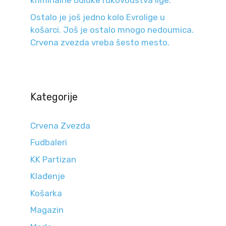
kriminalne odluke rukovodstva lige.
Ostalo je još jedno kolo Evrolige u
košarci. Još je ostalo mnogo nedoumica.
Crvena zvezda vreba šesto mesto.
Kategorije
Crvena Zvezda
Fudbaleri
KK Partizan
Klađenje
Košarka
Magazin