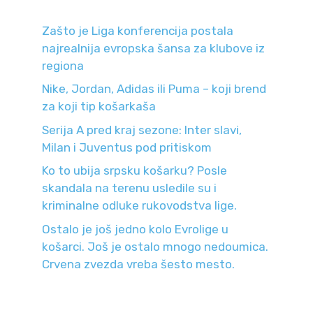
Zašto je Liga konferencija postala
najrealnija evropska šansa za klubove iz
regiona
Nike, Jordan, Adidas ili Puma – koji brend
za koji tip košarkaša
Serija A pred kraj sezone: Inter slavi,
Milan i Juventus pod pritiskom
Ko to ubija srpsku košarku? Posle
skandala na terenu usledile su i
kriminalne odluke rukovodstva lige.
Ostalo je još jedno kolo Evrolige u
košarci. Još je ostalo mnogo nedoumica.
Crvena zvezda vreba šesto mesto.