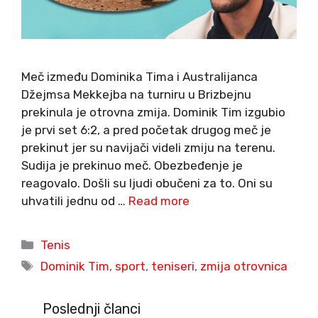
Meč između Dominika Tima i Australijanca
Džejmsa Mekkejba na turniru u Brizbejnu
prekinula je otrovna zmija. Dominik Tim izgubio
je prvi set 6:2, a pred početak drugog meč je
prekinut jer su navijači videli zmiju na terenu.
Sudija je prekinuo meč. Obezbeđenje je
reagovalo. Došli su ljudi obučeni za to. Oni su
uhvatili jednu od …
Read more
Categories
Tenis
Tags
Dominik Tim
,
sport
,
teniseri
,
zmija otrovnica
Poslednji članci