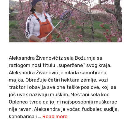
Aleksandra Živanović iz sela Božurnja sa
razlogom nosi titulu „superžene“ svog kraja.
Aleksandra Živanović je mlada samohrana
majka. Obrađuje četiri hektara zemlje, vozi
traktor i obavlja sve one teške poslove, koji se
još uvek nazivaju muškim. Meštani sela kod
Oplenca tvrde da joj ni najsposobniji muškarac
nije ravan. Aleksandra je voćar, fudbaler, sudija,
konobarica i …
Read more