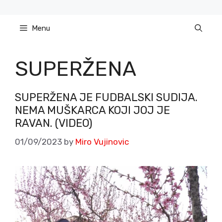
Skip
to
Menu
content
SUPERŽENA
SUPERŽENA JE FUDBALSKI SUDIJA.
NEMA MUŠKARCA KOJI JOJ JE
RAVAN. (VIDEO)
01/09/2023
by
Miro Vujinovic