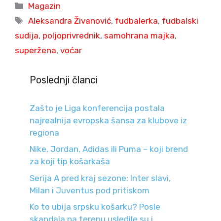
Categories
Magazin
Tags
Aleksandra Živanović
,
fudbalerka
,
fudbalski
sudija
,
poljoprivrednik
,
samohrana majka
,
superžena
,
voćar
Poslednji članci
Zašto je Liga konferencija postala
najrealnija evropska šansa za klubove iz
regiona
Nike, Jordan, Adidas ili Puma – koji brend
za koji tip košarkaša
Serija A pred kraj sezone: Inter slavi,
Milan i Juventus pod pritiskom
Ko to ubija srpsku košarku? Posle
skandala na terenu usledile su i