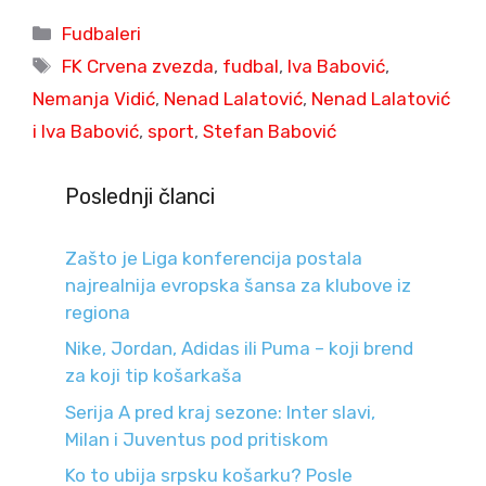
Categories
Fudbaleri
Tags
FK Crvena zvezda
,
fudbal
,
Iva Babović
,
Nemanja Vidić
,
Nenad Lalatović
,
Nenad Lalatović
i Iva Babović
,
sport
,
Stefan Babović
Poslednji članci
Zašto je Liga konferencija postala
najrealnija evropska šansa za klubove iz
regiona
Nike, Jordan, Adidas ili Puma – koji brend
za koji tip košarkaša
Serija A pred kraj sezone: Inter slavi,
Milan i Juventus pod pritiskom
Ko to ubija srpsku košarku? Posle