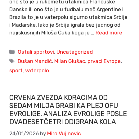
ono što je u rukometu utakmica Francuske i
Danske ili ono što je u fudbalu meč Argentine i
Brazila to je u vaterpolu sigurno utakmica Srbije
i Mađarske. Iako je Srbija igrala bez jednog od
najiskusnijih Miloša Ćuka koga je …
Read more
Categories
Ostali sportovi
,
Uncategorized
Tags
Dušan Mandić
,
Milan Glušac
,
prvaci Evrope
,
sport
,
vaterpolo
CRVENA ZVEZDA KORACIMA OD
SEDAM MILJA GRABI KA PLEJ OFU
EVROLIGE. ANALIZA EVROLIGE POSLE
DVADESETČETRI ODIGRANA KOLA
24/01/2026
by
Miro Vujinovic