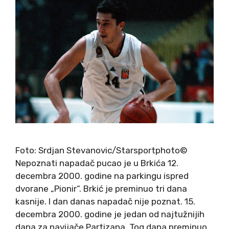
Foto: Srdjan Stevanovic/Starsportphoto©
Nepoznati napadač pucao je u Brkića 12.
decembra 2000. godine na parkingu ispred
dvorane „Pionir“. Brkić je preminuo tri dana
kasnije. I dan danas napadač nije poznat. 15.
decembra 2000. godine je jedan od najtužnijih
dana za navijače Partizana. Tog dana preminuo