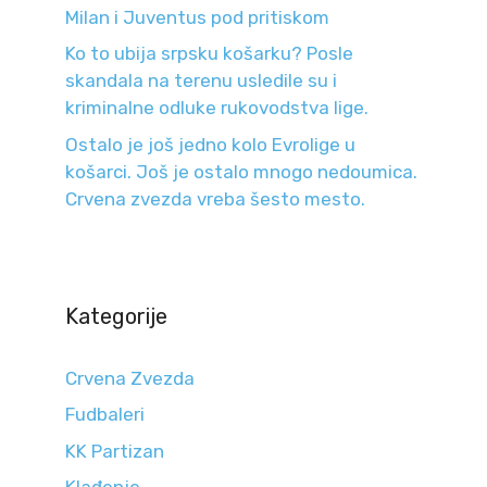
Milan i Juventus pod pritiskom
Ko to ubija srpsku košarku? Posle
skandala na terenu usledile su i
kriminalne odluke rukovodstva lige.
Ostalo je još jedno kolo Evrolige u
košarci. Još je ostalo mnogo nedoumica.
Crvena zvezda vreba šesto mesto.
Kategorije
Crvena Zvezda
Fudbaleri
KK Partizan