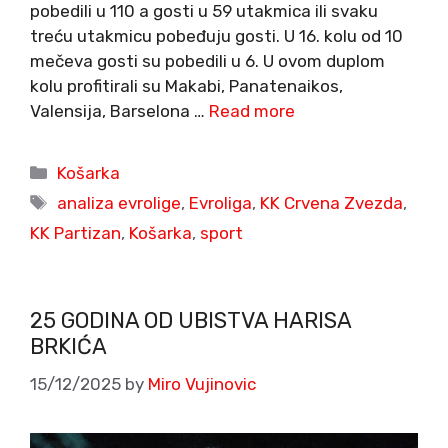
pobedili u 110 a gosti u 59 utakmica ili svaku
treću utakmicu pobeđuju gosti. U 16. kolu od 10
mečeva gosti su pobedili u 6. U ovom duplom
kolu profitirali su Makabi, Panatenaikos,
Valensija, Barselona …
Read more
Categories
Košarka
Tags
analiza evrolige
,
Evroliga
,
KK Crvena Zvezda
,
KK Partizan
,
Košarka
,
sport
25 GODINA OD UBISTVA HARISA
BRKIĆA
15/12/2025
by
Miro Vujinovic