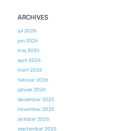
ARCHIVES
jul 2026
jun 2026
maj 2026
april 2026
mart 2026
februar 2026
januar 2026
decembar 2025
novembar 2025
oktobar 2025
septembar 2025