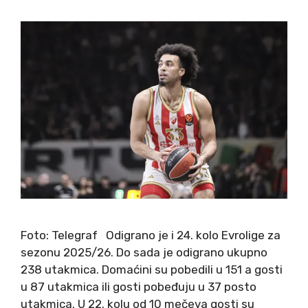
Foto: Telegraf Odigrano je i 24. kolo Evrolige za
sezonu 2025/26. Do sada je odigrano ukupno
238 utakmica. Domaćini su pobedili u 151 a gosti
u 87 utakmica ili gosti pobeđuju u 37 posto
utakmica. U 22. kolu od 10 mečeva gosti su