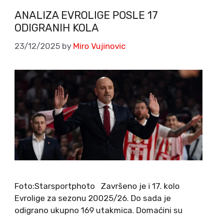
ANALIZA EVROLIGE POSLE 17
ODIGRANIH KOLA
23/12/2025
by
Miro Vujinovic
Foto:Starsportphoto Završeno je i 17. kolo
Evrolige za sezonu 20025/26. Do sada je
odigrano ukupno 169 utakmica. Domaćini su