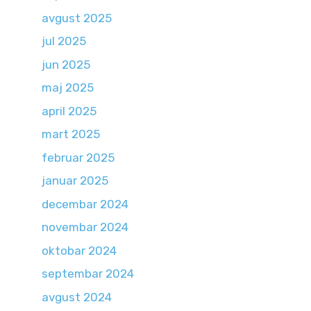
avgust 2025
jul 2025
jun 2025
maj 2025
april 2025
mart 2025
februar 2025
januar 2025
decembar 2024
novembar 2024
oktobar 2024
septembar 2024
avgust 2024