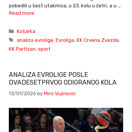
pobedili u šest utakmica, u 23. kolu u četri, a u …
Read more
Categories
Košarka
Tags
analiza evrolige
,
Evroliga
,
KK Crvena Zvezda
,
KK Partizan
,
sport
ANALIZA EVROLIGE POSLE
DVADESETPRVOG ODIGRANOG KOLA
13/01/2026
by
Miro Vujinovic