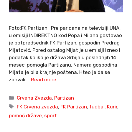
Foto:FK Partizan Pre par dana na televiziji UNA,
u emisiji INDIREKTNO kod Popa i Milana gostovao
je potpredsednik FK Partizan, gospodin Predrag
Mijatović. Pored ostalog Mijat je u emisiji izneo i
podatak koliko je država Srbija u poslednjih 14
meseci pomogla Partizanu. Namera gospodina
Mijata je bila krajnje poštena. Hteo je da se
zahvali …
Read more
Categories
Crvena Zvezda
,
Partizan
Tags
FK Crvena zvezda
,
FK Partizan
,
fudbal
,
Kurir
,
pomoć države
,
sport