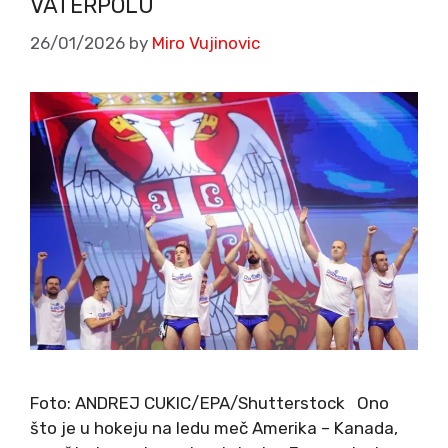
VATERPOLU
26/01/2026
by
Miro Vujinovic
Foto: ANDREJ CUKIC/EPA/Shutterstock Ono
što je u hokeju na ledu meč Amerika – Kanada,