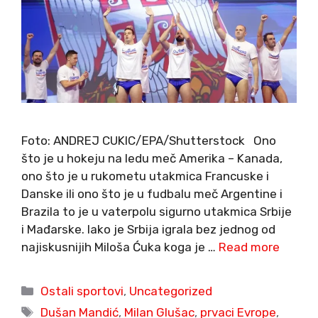
Foto: ANDREJ CUKIC/EPA/Shutterstock Ono
što je u hokeju na ledu meč Amerika – Kanada,
ono što je u rukometu utakmica Francuske i
Danske ili ono što je u fudbalu meč Argentine i
Brazila to je u vaterpolu sigurno utakmica Srbije
i Mađarske. Iako je Srbija igrala bez jednog od
najiskusnijih Miloša Ćuka koga je …
Read more
Categories
Ostali sportovi
,
Uncategorized
Tags
Dušan Mandić
,
Milan Glušac
,
prvaci Evrope
,