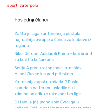
sport
,
vaterpolo
Poslednji članci
Zašto je Liga konferencija postala
najrealnija evropska šansa za klubove iz
regiona
Nike, Jordan, Adidas ili Puma – koji brend
za koji tip košarkaša
Serija A pred kraj sezone: Inter slavi,
Milan i Juventus pod pritiskom
Ko to ubija srpsku košarku? Posle
skandala na terenu usledile su i
kriminalne odluke rukovodstva lige.
Ostalo je još jedno kolo Evrolige u
košarci. Još je ostalo mnogo nedoumica.