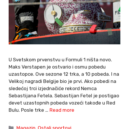
U Svetskom prvenstvu u Formuli 1 ništa novo.
Maks Verstapen je ostvario i osmu pobedu
uzastopce. Ove sezone 12 trka, a 10 pobeda. I na
Velikoj nagradi Belgije bio je prvi. Ako pobedi na
sledećoj trci izjednačiće rekord Nemca
Sebastijana Fetela. Sebastijan Fetel je postigao
devet uzastopnih pobeda vozeći takođe u Red
Bulu. Posle trke …
Read more
Categories
Magazin
,
Ostali sportovi