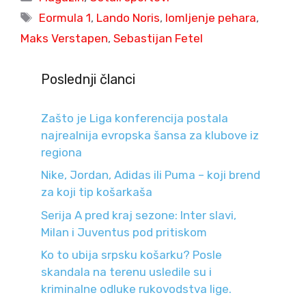
Tags
Eormula 1
,
Lando Noris
,
lomljenje pehara
,
Maks Verstapen
,
Sebastijan Fetel
Poslednji članci
Zašto je Liga konferencija postala
najrealnija evropska šansa za klubove iz
regiona
Nike, Jordan, Adidas ili Puma – koji brend
za koji tip košarkaša
Serija A pred kraj sezone: Inter slavi,
Milan i Juventus pod pritiskom
Ko to ubija srpsku košarku? Posle
skandala na terenu usledile su i
kriminalne odluke rukovodstva lige.