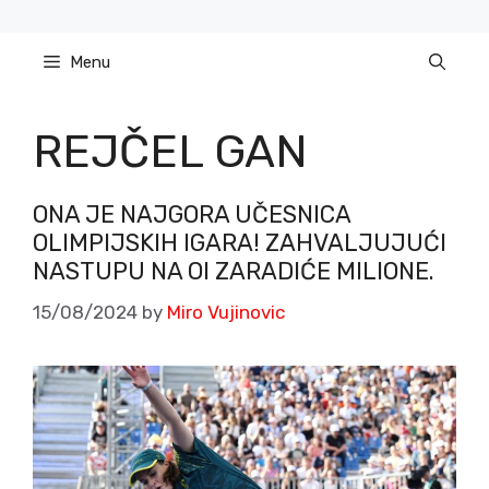
Skip
to
Menu
content
REJČEL GAN
ONA JE NAJGORA UČESNICA
OLIMPIJSKIH IGARA! ZAHVALJUJUĆI
NASTUPU NA OI ZARADIĆE MILIONE.
15/08/2024
by
Miro Vujinovic