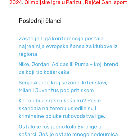
2024
,
Olimpijske igre u Parizu.
,
Rejčel Gan
,
sport
Poslednji članci
Zašto je Liga konferencija postala
najrealnija evropska šansa za klubove iz
regiona
Nike, Jordan, Adidas ili Puma – koji brend
za koji tip košarkaša
Serija A pred kraj sezone: Inter slavi,
Milan i Juventus pod pritiskom
Ko to ubija srpsku košarku? Posle
skandala na terenu usledile su i
kriminalne odluke rukovodstva lige.
Ostalo je još jedno kolo Evrolige u
košarci. Još je ostalo mnogo nedoumica.