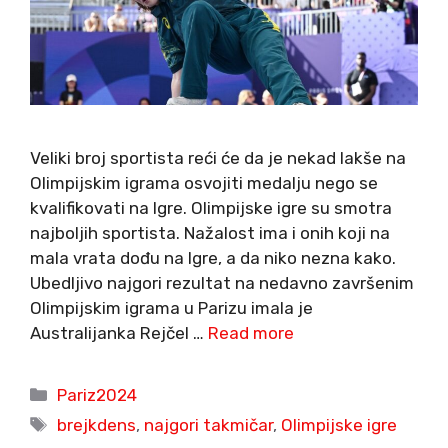
Veliki broj sportista reći će da je nekad lakše na
Olimpijskim igrama osvojiti medalju nego se
kvalifikovati na Igre. Olimpijske igre su smotra
najboljih sportista. Nažalost ima i onih koji na
mala vrata dođu na Igre, a da niko nezna kako.
Ubedljivo najgori rezultat na nedavno završenim
Olimpijskim igrama u Parizu imala je
Australijanka Rejčel …
Read more
Categories
Pariz2024
Tags
brejkdens
,
najgori takmičar
,
Olimpijske igre