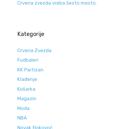
Crvena zvezda vreba šesto mesto.
Kategorije
Crvena Zvezda
Fudbaleri
KK Partizan
Klađenje
Košarka
Magazin
Moda
NBA
Novak Đokovoć