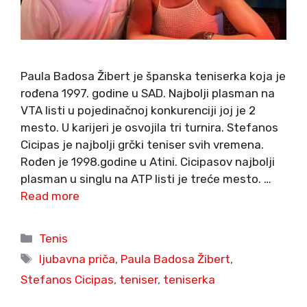
Paula Badosa Žibert je španska teniserka koja je
rođena 1997. godine u SAD. Najbolji plasman na
VTA listi u pojedinačnoj konkurenciji joj je 2
mesto. U karijeri je osvojila tri turnira. Stefanos
Cicipas je najbolji grčki teniser svih vremena.
Rođen je 1998.godine u Atini. Cicipasov najbolji
plasman u singlu na ATP listi je treće mesto. …
Read more
Categories
Tenis
Tags
ljubavna priča
,
Paula Badosa Žibert
,
Stefanos Cicipas
,
teniser
,
teniserka