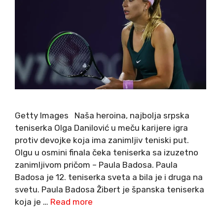
Getty Images Naša heroina, najbolja srpska
teniserka Olga Danilović u meču karijere igra
protiv devojke koja ima zanimljiv teniski put.
Olgu u osmini finala čeka teniserka sa izuzetno
zanimljivom pričom – Paula Badosa. Paula
Badosa je 12. teniserka sveta a bila je i druga na
svetu. Paula Badosa Žibert je španska teniserka
koja je …
Read more