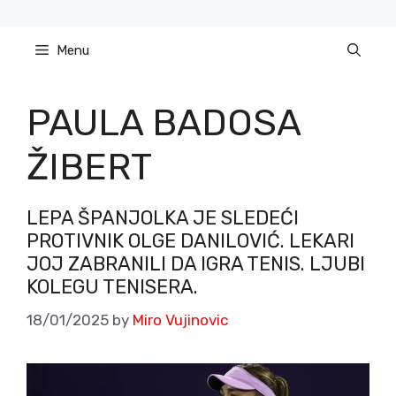
Skip
to
Menu
content
PAULA BADOSA
ŽIBERT
LEPA ŠPANJOLKA JE SLEDEĆI
PROTIVNIK OLGE DANILOVIĆ. LEKARI
JOJ ZABRANILI DA IGRA TENIS. LJUBI
KOLEGU TENISERA.
18/01/2025
by
Miro Vujinovic