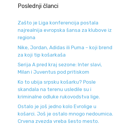
Poslednji članci
Zašto je Liga konferencija postala
najrealnija evropska šansa za klubove iz
regiona
Nike, Jordan, Adidas ili Puma – koji brend
za koji tip košarkaša
Serija A pred kraj sezone: Inter slavi,
Milan i Juventus pod pritiskom
Ko to ubija srpsku košarku? Posle
skandala na terenu usledile su i
kriminalne odluke rukovodstva lige.
Ostalo je još jedno kolo Evrolige u
košarci. Još je ostalo mnogo nedoumica.
Crvena zvezda vreba šesto mesto.