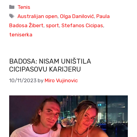
Categories
Tenis
Tags
Australijan open
,
Olga Danilović
,
Paula
Badosa Žibert
,
sport
,
Stefanos Cicipas
,
teniserka
BADOSA: NISAM UNIŠTILA
CICIPASOVU KARIJERU
10/11/2023
by
Miro Vujinovic