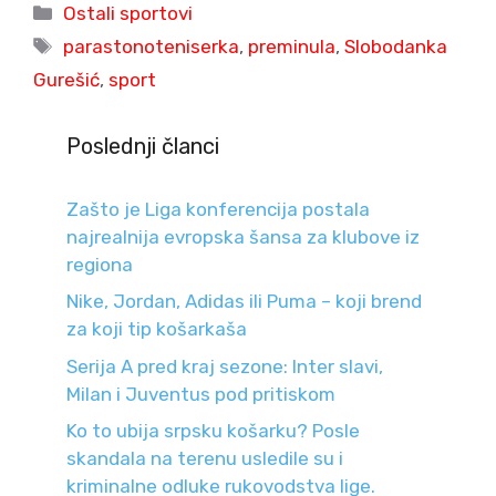
Categories
Ostali sportovi
Tags
parastonoteniserka
,
preminula
,
Slobodanka
Gurešić
,
sport
Poslednji članci
Zašto je Liga konferencija postala
najrealnija evropska šansa za klubove iz
regiona
Nike, Jordan, Adidas ili Puma – koji brend
za koji tip košarkaša
Serija A pred kraj sezone: Inter slavi,
Milan i Juventus pod pritiskom
Ko to ubija srpsku košarku? Posle
skandala na terenu usledile su i
kriminalne odluke rukovodstva lige.