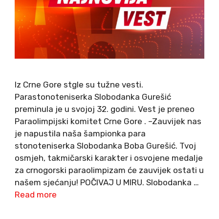
Iz Crne Gore stgle su tužne vesti.
Parastonoteniserka Slobodanka Gurešić
preminula je u svojoj 32. godini. Vest je preneo
Paraolimpijski komitet Crne Gore . –Zauvijek nas
je napustila naša šampionka para
stonoteniserka Slobodanka Boba Gurešić. Tvoj
osmjeh, takmičarski karakter i osvojene medalje
za crnogorski paraolimpizam će zauvijek ostati u
našem sjećanju! POČIVAJ U MIRU. Slobodanka …
Read more