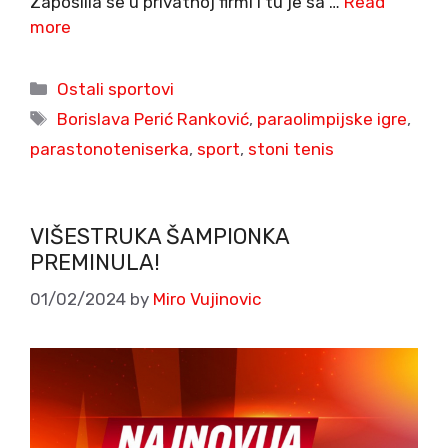
Zaposlila se u privatnoj firmi i tu je sa …
Read
more
Categories
Ostali sportovi
Tags
Borislava Perić Ranković
,
paraolimpijske igre
,
parastonoteniserka
,
sport
,
stoni tenis
VIŠESTRUKA ŠAMPIONKA
PREMINULA!
01/02/2024
by
Miro Vujinovic