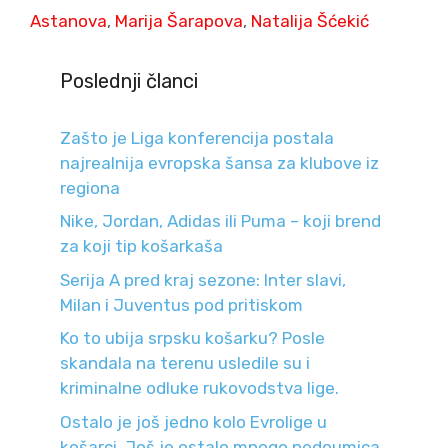
Astanova
,
Marija Šarapova
,
Natalija Šćekić
Poslednji članci
Zašto je Liga konferencija postala
najrealnija evropska šansa za klubove iz
regiona
Nike, Jordan, Adidas ili Puma – koji brend
za koji tip košarkaša
Serija A pred kraj sezone: Inter slavi,
Milan i Juventus pod pritiskom
Ko to ubija srpsku košarku? Posle
skandala na terenu usledile su i
kriminalne odluke rukovodstva lige.
Ostalo je još jedno kolo Evrolige u
košarci. Još je ostalo mnogo nedoumica.