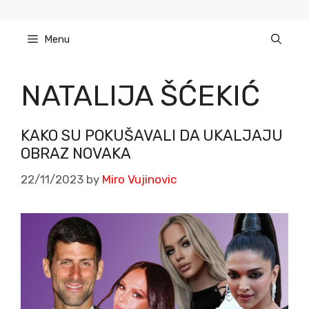
Skip
to
Menu
content
NATALIJA ŠĆEKIĆ
KAKO SU POKUŠAVALI DA UKALJAJU
OBRAZ NOVAKA
22/11/2023
by
Miro Vujinovic