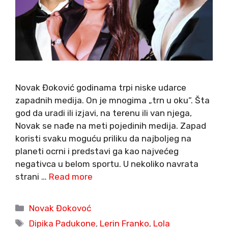
Novak Đoković godinama trpi niske udarce
zapadnih medija. On je mnogima „trn u oku“. Šta
god da uradi ili izjavi, na terenu ili van njega,
Novak se nađe na meti pojedinih medija. Zapad
koristi svaku moguću priliku da najboljeg na
planeti ocrni i predstavi ga kao najvećeg
negativca u belom sportu. U nekoliko navrata
strani …
Read more
Categories
Novak Đokovoć
Tags
Dipika Padukone
,
Lerin Franko
,
Lola