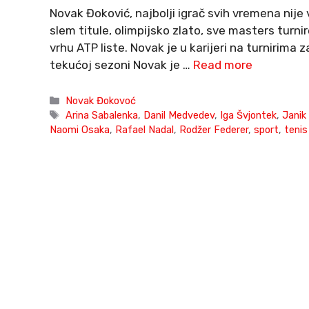
Novak Đoković, najbolji igrač svih vremena nije 
slem titule, olimpijsko zlato, sve masters turn
vrhu ATP liste. Novak je u karijeri na turnirima za
tekućoj sezoni Novak je …
Read more
Categories
Novak Đokovoć
Tags
Arina Sabalenka
,
Danil Medvedev
,
Iga Švjontek
,
Janik 
Naomi Osaka
,
Rafael Nadal
,
Rodžer Federer
,
sport
,
tenis