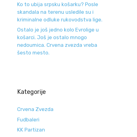
Ko to ubija srpsku košarku? Posle
skandala na terenu usledile su i
kriminalne odluke rukovodstva lige.
Ostalo je još jedno kolo Evrolige u
košarci. Još je ostalo mnogo
nedoumica. Crvena zvezda vreba
šesto mesto.
Kategorije
Crvena Zvezda
Fudbaleri
KK Partizan