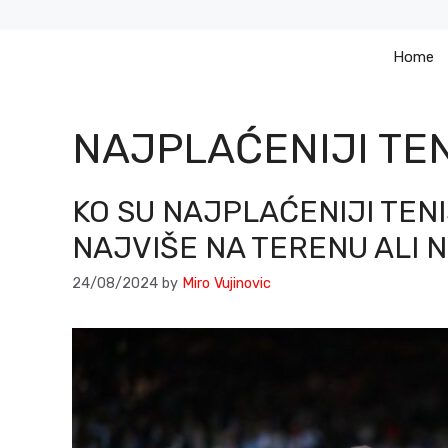
Skip
to
Home
content
NAJPLAĆENIJI TEN
KO SU NAJPLAĆENIJI TEN
NAJVIŠE NA TERENU ALI N
24/08/2024
by
Miro Vujinovic