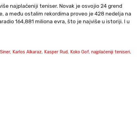
više najplaćeniji teniser. Novak je osvojio 24 grend
ire, a među ostalim rekordima proveo je 428 nedelja na
radio 164,881 miliona evra, što je najviše u istoriji. I u
Siner
,
Karlos Alkaraz
,
Kasper Rud
,
Koko Gof
,
najplaćeniji teniseri
,