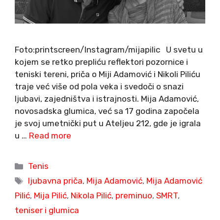
Foto:printscreen/Instagram/mijapilic U svetu u
kojem se retko prepliću reflektori pozornice i
teniski tereni, priča o Miji Adamović i Nikoli Piliću
traje već više od pola veka i svedoči o snazi
ljubavi, zajedništva i istrajnosti. Mija Adamović,
novosadska glumica, već sa 17 godina započela
je svoj umetnički put u Ateljeu 212, gde je igrala
u …
Read more
Categories
Tenis
Tags
ljubavna priča
,
Mija Adamović
,
Mija Adamović
Pilić
,
Mija Pilić
,
Nikola Pilić
,
preminuo
,
SMRT
,
teniser i glumica