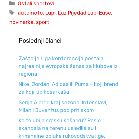
Categories
Ostali sportovi
Tags
automoto
,
Lupi
,
Luz Pijedad Lupi Euse
,
novinarka
,
sport
Poslednji članci
Zašto je Liga konferencija postala
najrealnija evropska šansa za klubove iz
regiona
Nike, Jordan, Adidas ili Puma – koji brend
za koji tip košarkaša
Serija A pred kraj sezone: Inter slavi,
Milan i Juventus pod pritiskom
Ko to ubija srpsku košarku? Posle
skandala na terenu usledile su i
kriminalne odluke rukovodstva lige.