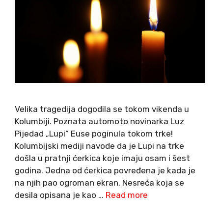
Velika tragedija dogodila se tokom vikenda u
Kolumbiji. Poznata automoto novinarka Luz
Pijedad „Lupi“ Euse poginula tokom trke!
Kolumbijski mediji navode da je Lupi na trke
došla u pratnji ćerkica koje imaju osam i šest
godina. Jedna od ćerkica povređena je kada je
na njih pao ogroman ekran. Nesreća koja se
desila opisana je kao …
Read more