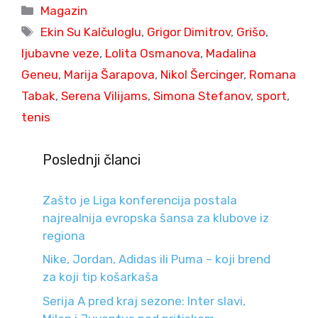
Categories
Magazin
Tags
Ekin Su Kalčuloglu
,
Grigor Dimitrov
,
Grišo
,
ljubavne veze
,
Lolita Osmanova
,
Madalina
Geneu
,
Marija Šarapova
,
Nikol Šercinger
,
Romana
Tabak
,
Serena Vilijams
,
Simona Stefanov
,
sport
,
tenis
Poslednji članci
Zašto je Liga konferencija postala
najrealnija evropska šansa za klubove iz
regiona
Nike, Jordan, Adidas ili Puma – koji brend
za koji tip košarkaša
Serija A pred kraj sezone: Inter slavi,