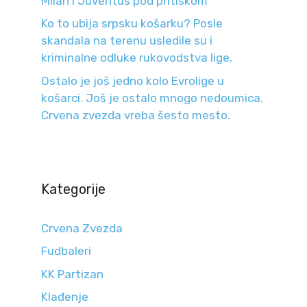
Milan i Juventus pod pritiskom
Ko to ubija srpsku košarku? Posle
skandala na terenu usledile su i
kriminalne odluke rukovodstva lige.
Ostalo je još jedno kolo Evrolige u
košarci. Još je ostalo mnogo nedoumica.
Crvena zvezda vreba šesto mesto.
Kategorije
Crvena Zvezda
Fudbaleri
KK Partizan
Klađenje