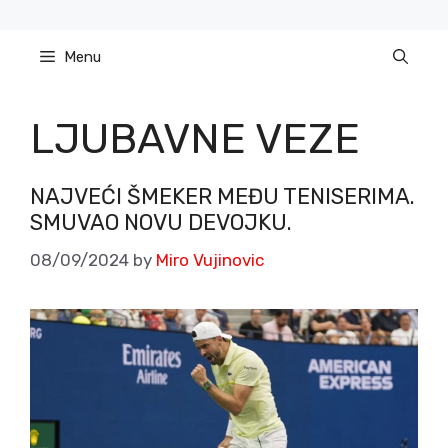
Skip
to
Menu
content
LJUBAVNE VEZE
NAJVEĆI ŠMEKER MEĐU TENISERIMA.
SMUVAO NOVU DEVOJKU.
08/09/2024
by
Miro Vujinovic