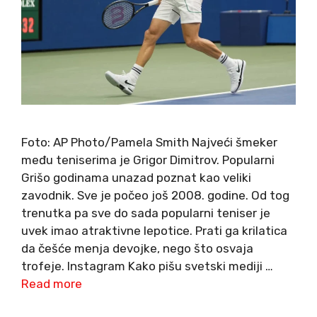
Foto: AP Photo/Pamela Smith Najveći šmeker
među teniserima je Grigor Dimitrov. Popularni
Grišo godinama unazad poznat kao veliki
zavodnik. Sve je počeo još 2008. godine. Od tog
trenutka pa sve do sada popularni teniser je
uvek imao atraktivne lepotice. Prati ga krilatica
da češće menja devojke, nego što osvaja
trofeje. Instagram Kako pišu svetski mediji …
Read more