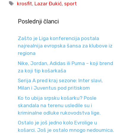
Tags
krosfit
,
Lazar Đukić
,
sport
Poslednji članci
Zašto je Liga konferencija postala
najrealnija evropska šansa za klubove iz
regiona
Nike, Jordan, Adidas ili Puma – koji brend
za koji tip košarkaša
Serija A pred kraj sezone: Inter slavi,
Milan i Juventus pod pritiskom
Ko to ubija srpsku košarku? Posle
skandala na terenu usledile su i
kriminalne odluke rukovodstva lige.
Ostalo je još jedno kolo Evrolige u
košarci. Još je ostalo mnogo nedoumica.