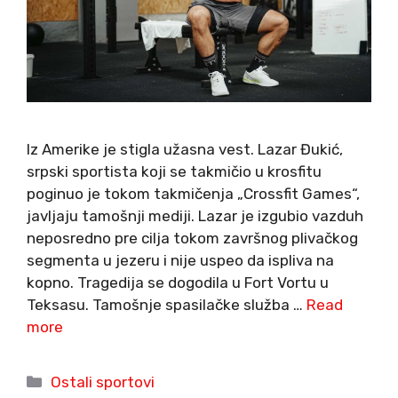
Iz Amerike je stigla užasna vest. Lazar Đukić,
srpski sportista koji se takmičio u krosfitu
poginuo je tokom takmičenja „Crossfit Games“,
javljaju tamošnji mediji. Lazar je izgubio vazduh
neposredno pre cilja tokom završnog plivačkog
segmenta u jezeru i nije uspeo da ispliva na
kopno. Tragedija se dogodila u Fort Vortu u
Teksasu. Tamošnje spasilačke služba …
Read
more
Categories
Ostali sportovi