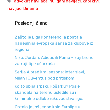
advokat navijača
,
huligani navijači
,
kapi krvi
,
navijači Dinama
Poslednji članci
Zašto je Liga konferencija postala
najrealnija evropska šansa za klubove iz
regiona
Nike, Jordan, Adidas ili Puma – koji brend
za koji tip košarkaša
Serija A pred kraj sezone: Inter slavi,
Milan i Juventus pod pritiskom
Ko to ubija srpsku košarku? Posle
skandala na terenu usledile su i
kriminalne odluke rukovodstva lige.
Ostalo je još jedno kolo Evrolige u