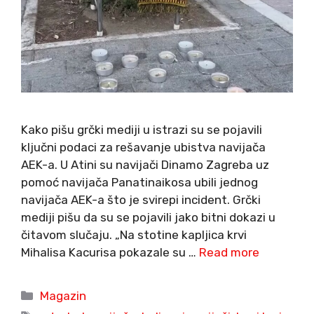
Kako pišu grčki mediji u istrazi su se pojavili
ključni podaci za rešavanje ubistva navijača
AEK-a. U Atini su navijači Dinamo Zagreba uz
pomoć navijača Panatinaikosa ubili jednog
navijača AEK-a što je svirepi incident. Grčki
mediji pišu da su se pojavili jako bitni dokazi u
čitavom slučaju. „Na stotine kapljica krvi
Mihalisa Kacurisa pokazale su …
Read more
Categories
Magazin
Tags