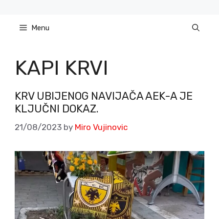
Skip
to
Menu
content
KAPI KRVI
KRV UBIJENOG NAVIJAČA AEK-A JE
KLJUČNI DOKAZ.
21/08/2023
by
Miro Vujinovic