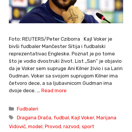
Foto: REUTERS/Peter Cziborra Kajl Voker je
bivši fudbaler Mančester Sitija i fudbalski
reprezentativac Engleske. Poznat je po tome
što je vodio dvostruki život. List „San“ je objavio
da je Voker sem supruge Ani Kilner živio i sa Larin
Gudman. Voker sa svojom suprugom Kilner ima
četvoro dece, a sa ljubavnicom Gudman ima
dvoje dece. …
Read more
Categories
Fudbaleri
Tags
Dragana Drača
,
fudbal
,
Kajl Voker
,
Marijana
Vidović
,
model
,
Provod
,
razvod
,
sport