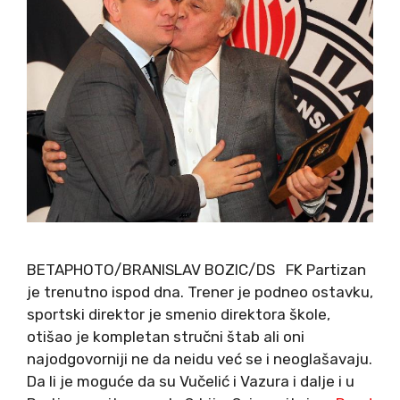
BETAPHOTO/BRANISLAV BOZIC/DS FK Partizan
je trenutno ispod dna. Trener je podneo ostavku,
sportski direktor je smenio direktora škole,
otišao je kompletan stručni štab ali oni
najodgovorniji ne da neidu već se i neoglašavaju.
Da li je moguće da su Vučelić i Vazura i dalje i u