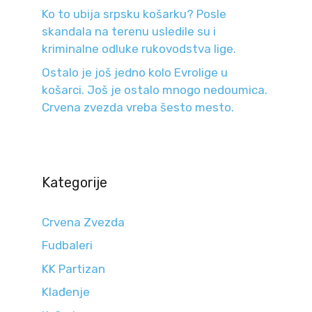
Ko to ubija srpsku košarku? Posle
skandala na terenu usledile su i
kriminalne odluke rukovodstva lige.
Ostalo je još jedno kolo Evrolige u
košarci. Još je ostalo mnogo nedoumica.
Crvena zvezda vreba šesto mesto.
Kategorije
Crvena Zvezda
Fudbaleri
KK Partizan
Klađenje