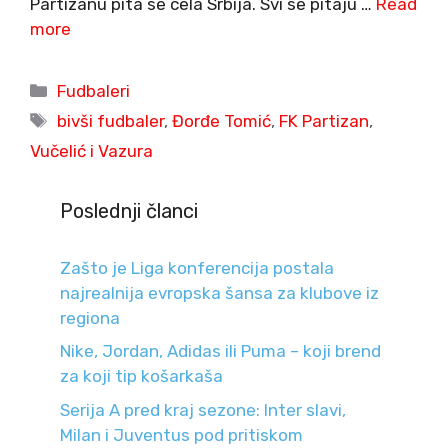
Partizanu pita se cela Srbija. Svi se pitaju …
Read
more
Categories
Fudbaleri
Tags
bivši fudbaler
,
Đorđe Tomić
,
FK Partizan
,
Vučelić i Vazura
Poslednji članci
Zašto je Liga konferencija postala
najrealnija evropska šansa za klubove iz
regiona
Nike, Jordan, Adidas ili Puma – koji brend
za koji tip košarkaša
Serija A pred kraj sezone: Inter slavi,
Milan i Juventus pod pritiskom