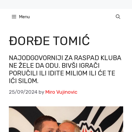
Skip
to
Menu
content
ĐORĐE TOMIĆ
NAJODGOVORNIJI ZA RASPAD KLUBA
NE ŽELE DA ODU. BIVŠI IGRAČI
PORUČILI ILI IDITE MILIOM ILI ĆE TE
IĆI SILOM.
25/09/2024
by
Miro Vujinovic