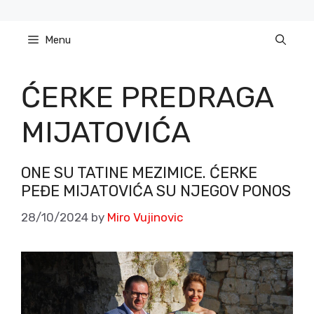
Skip
to
Menu
content
ĆERKE PREDRAGA
MIJATOVIĆA
ONE SU TATINE MEZIMICE. ĆERKE
PEĐE MIJATOVIĆA SU NJEGOV PONOS
28/10/2024
by
Miro Vujinovic