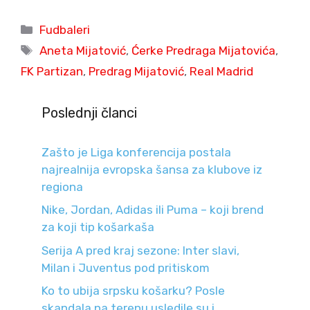
Categories
Fudbaleri
Tags
Aneta Mijatović
,
Ćerke Predraga Mijatovića
,
FK Partizan
,
Predrag Mijatović
,
Real Madrid
Poslednji članci
Zašto je Liga konferencija postala
najrealnija evropska šansa za klubove iz
regiona
Nike, Jordan, Adidas ili Puma – koji brend
za koji tip košarkaša
Serija A pred kraj sezone: Inter slavi,
Milan i Juventus pod pritiskom
Ko to ubija srpsku košarku? Posle
skandala na terenu usledile su i