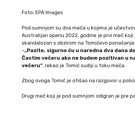
Foto: EPA Images
Pod sumnjom su dva meča u kojima je učestvov
Australijan openu 2022. godine je prvi meč koji j
skandalozan s obzirom na Tomićevo ponašanje
–
„Pazite, sigurno ću u naredna dva dana do
Častim večeru ako ne budem pozitivan u nar
večeru“
, rekao je Tomić sudiji u toku meča.
Zbog ovoga Tomić je otišao na razgovor u polici
Drugi meč koji je pod sumnjom odigran je pre pa