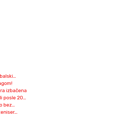
dbalski…
ragom!
ra izbačena
li posle 20…
ao bez…
teniser…