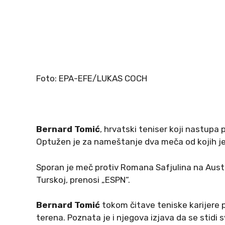
Foto: EPA-EFE/LUKAS COCH
Bernard Tomić
, hrvatski teniser koji nastup
Optužen je za nameštanje dva meča od kojih je
Sporan je meč protiv Romana Safjulina na Austr
Turskoj, prenosi „ESPN“.
Bernard Tomić
tokom čitave teniske karijere p
terena. Poznata je i njegova izjava da se stidi 