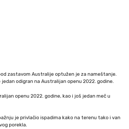
a pod zastavom Australije optužen je za nameštanje.
 jedan odigran na Australijan openu 2022. godine.
alijan openu 2022. godine, kao i još jedan meč u
ažnju je privlačio ispadima kako na terenu tako i van
svog porekla.