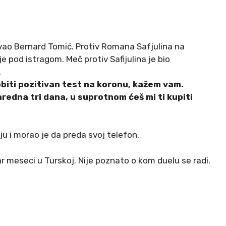
ao Bernard Tomić. Protiv Romana Safjulina na
e pod istragom. Meč protiv Safijulina je bio
.
biti pozitivan test na koronu, kažem vam.
edna tri dana, u suprotnom ćeš mi ti kupiti
ju i morao je da preda svoj telefon.
r meseci u Turskoj. Nije poznato o kom duelu se radi.