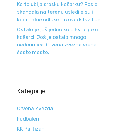
Ko to ubija srpsku košarku? Posle
skandala na terenu usledile su i
kriminalne odluke rukovodstva lige.
Ostalo je još jedno kolo Evrolige u
košarci. Još je ostalo mnogo
nedoumica. Crvena zvezda vreba
šesto mesto.
Kategorije
Crvena Zvezda
Fudbaleri
KK Partizan