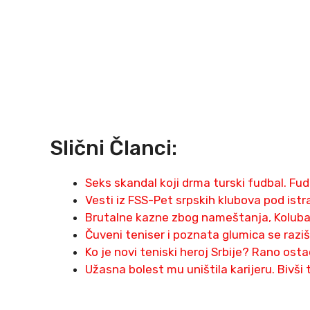
Slični Članci:
Seks skandal koji drma turski fudbal. Fu
Vesti iz FSS-Pet srpskih klubova pod ist
Brutalne kazne zbog nameštanja, Koluba
Čuveni teniser i poznata glumica se raziš
Ko je novi teniski heroj Srbije? Rano ost
Užasna bolest mu uništila karijeru. Bivši 