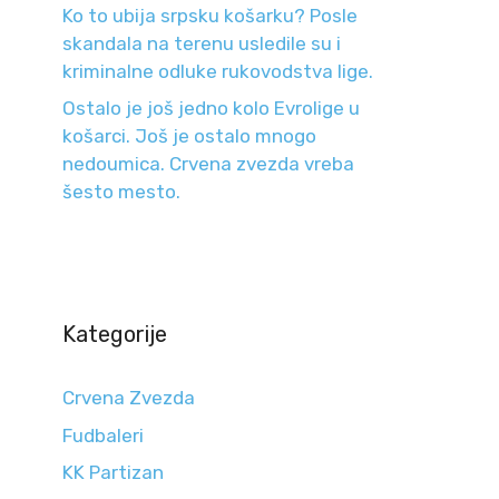
Ko to ubija srpsku košarku? Posle
skandala na terenu usledile su i
kriminalne odluke rukovodstva lige.
Ostalo je još jedno kolo Evrolige u
košarci. Još je ostalo mnogo
nedoumica. Crvena zvezda vreba
šesto mesto.
Kategorije
Crvena Zvezda
Fudbaleri
KK Partizan