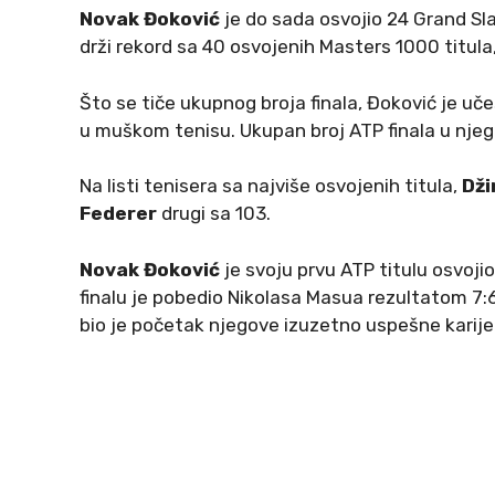
Novak Đoković
je do sada osvojio 24 Grand Slam
drži rekord sa 40 osvojenih Masters 1000 titula,
Što se tiče ukupnog broja finala, Đoković je uč
u muškom tenisu. Ukupan broj ATP finala u njego
Na listi tenisera sa najviše osvojenih titula,
Dži
Federer
drugi sa 103.
Novak Đoković
je svoju prvu ATP titulu osvoji
finalu je pobedio Nikolasa Masua rezultatom 7:6(
bio je početak njegove izuzetno uspešne karije