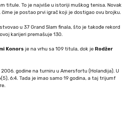
 titule. To je najviše u istoriji muškog tenisa. Novak
 čime je postao prvi igrač koji je dostigao ovu brojku.
estvovao u 37 Grand Slam finala, što je takođe rekord
voj karijeri premašuje 130.​
mi Konors
je na vrhu sa 109 titula, dok je
Rodžer
o 2006. godine na turniru u Amersfortu (Holandija). U
5), 6:4. Tada je imao samo 19 godina, a taj trijumf
re.