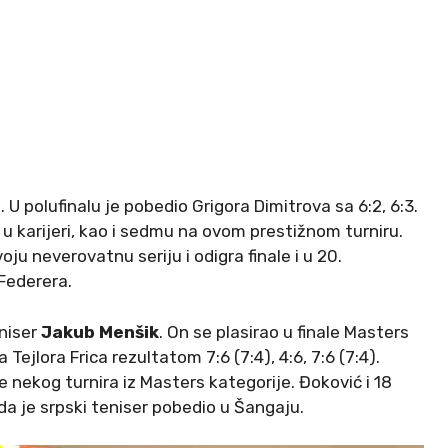
. U polufinalu je pobedio Grigora Dimitrova sa 6:2, 6:3.
u u karijeri, kao i sedmu na ovom prestižnom turniru.
 neverovatnu seriju i odigra finale i u 20.
Federera.
eniser
Jakub Menšik
. On se plasirao u finale Masters
ejlora Frica rezultatom 7:6 (7:4), 4:6, 7:6 (7:4).
ale nekog turnira iz Masters kategorije. Đoković i 18
da je srpski teniser pobedio u Šangaju.