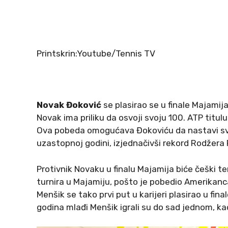
Printskrin:Youtube/Tennis TV
Novak Đoković
se plasirao se u finale Majamija
Novak ima priliku da osvoji svoju 100. ATP titul
Ova pobeda omogućava Đokoviću da nastavi svoju
uzastopnoj godini, izjednačivši rekord Rodžera 
Protivnik Novaku u finalu Majamija biće češki t
turnira u Majamiju, pošto je pobedio Amerikanca T
Menšik se tako prvi put u karijeri plasirao u fin
godina mlađi Menšik igrali su do sad jednom, ka