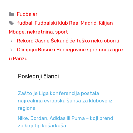
Categories
Fudbaleri
Tags
fudbal
,
Fudbalski klub Real Madrid
,
Kilijan
Mbape
,
nekretnina
,
sport
Rekord Jasne Šekarić će teško neko oboriti
Olimpijci Bosne i Hercegovine spremni za igre
u Parizu
Poslednji članci
Zašto je Liga konferencija postala
najrealnija evropska šansa za klubove iz
regiona
Nike, Jordan, Adidas ili Puma – koji brend
za koji tip košarkaša