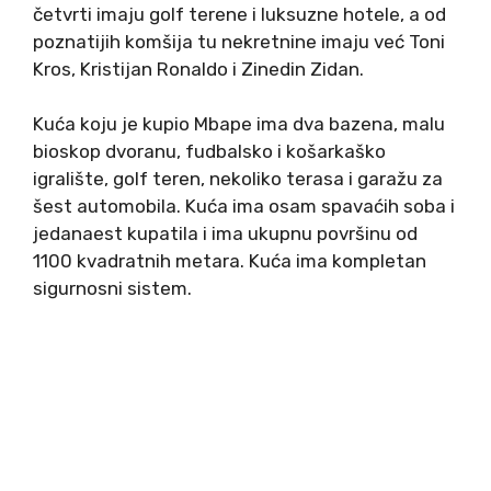
četvrti imaju golf terene i luksuzne hotele, a od
poznatijih komšija tu nekretnine imaju već Toni
Kros, Kristijan Ronaldo i Zinedin Zidan.
Kuća koju je kupio Mbape ima dva bazena, malu
bioskop dvoranu, fudbalsko i košarkaško
igralište, golf teren, nekoliko terasa i garažu za
šest automobila. Kuća ima osam spavaćih soba i
jedanaest kupatila i ima ukupnu površinu od
1100 kvadratnih metara. Kuća ima kompletan
sigurnosni sistem.