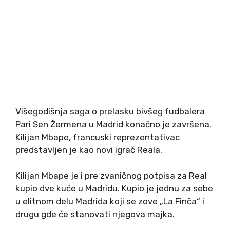
Višegodišnja saga o prelasku bivšeg fudbalera
Pari Sen Žermena u Madrid konačno je završena.
Kilijan Mbape, francuski reprezentativac
predstavljen je kao novi igrač Reala.
Kilijan Mbape je i pre zvaničnog potpisa za Real
kupio dve kuće u Madridu. Kupio je jednu za sebe
u elitnom delu Madrida koji se zove „La Finča“ i
drugu gde će stanovati njegova majka.