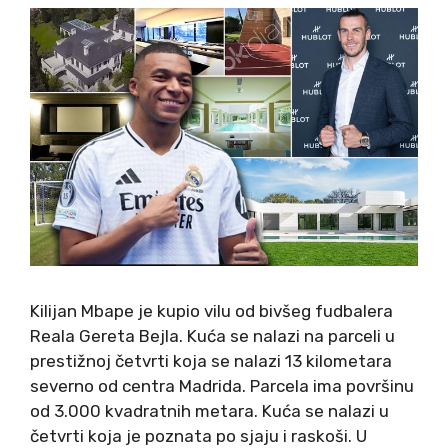
Kilijan Mbape je kupio vilu od bivšeg fudbalera
Reala Gereta Bejla. Kuća se nalazi na parceli u
prestižnoj četvrti koja se nalazi 13 kilometara
severno od centra Madrida. Parcela ima površinu
od 3.000 kvadratnih metara. Kuća se nalazi u
četvrti koja je poznata po sjaju i raskoši. U