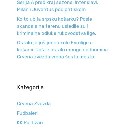
Serija A pred kraj sezone: Inter slavi,
Milan i Juventus pod pritiskom
Ko to ubija srpsku košarku? Posle
skandala na terenu usledile su i
kriminalne odluke rukovodstva lige.
Ostalo je još jedno kolo Evrolige u
košarci. Još je ostalo mnogo nedoumica.
Crvena zvezda vreba šesto mesto.
Kategorije
Crvena Zvezda
Fudbaleri
KK Partizan