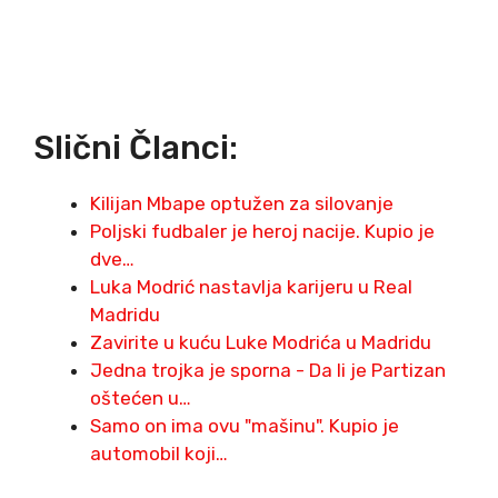
Slični Članci:
Kilijan Mbape optužen za silovanje
Poljski fudbaler je heroj nacije. Kupio je
dve…
Luka Modrić nastavlja karijeru u Real
Madridu
Zavirite u kuću Luke Modrića u Madridu
Jedna trojka je sporna - Da li je Partizan
oštećen u…
Samo on ima ovu "mašinu". Kupio je
automobil koji…