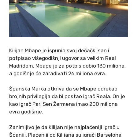
Kilijan Mbape je ispunio svoj dečački san i
potpisao višegodišnji ugovor sa velikim Real
Madridom. Mbape je za potpis dobio 130 miliona,
a godišnje će zarađivati 26 miliona evra.
Španska Marka otkriva da se Mbape odrekao
brojnih privilegija da bi postao igrač Reala. On je
kao igrač Pari Sen Žermena imao 200 miliona
evra godišnje.
Zanimljivo je da Kilijan nije najplaćeniji igrač u
Španiji. Plaćeniji od Kilijana su igrači Barselone