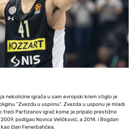
a nekolicine igrača u sam evropski krem stiglo je
oliginu “Zvezdu u usponu”. Zvezda u usponu je mladi
 treći Partizanov igrač kome je pripalo prestižno
 2009. podigao Novica Veličković, a 2014. i Bogdan
li kao član Fenerbahčea.