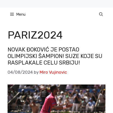
Skip
to
Menu
content
PARIZ2024
NOVAK ĐOKOVIĆ JE POSTAO
OLIMPIJSKI ŠAMPION! SUZE KOJE SU
RASPLAKALE CELU SRBIJU!
04/08/2024
by
Miro Vujinovic