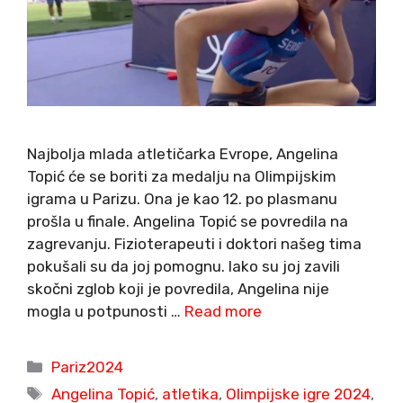
Najbolja mlada atletičarka Evrope, Angelina
Topić će se boriti za medalju na Olimpijskim
igrama u Parizu. Ona je kao 12. po plasmanu
prošla u finale. Angelina Topić se povredila na
zagrevanju. Fizioterapeuti i doktori našeg tima
pokušali su da joj pomognu. Iako su joj zavili
skočni zglob koji je povredila, Angelina nije
mogla u potpunosti …
Read more
Categories
Pariz2024
Tags
Angelina Topić
,
atletika
,
Olimpijske igre 2024
,