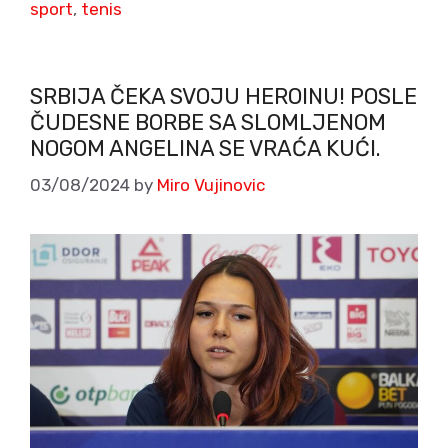
sport
,
tenis
SRBIJA ČEKA SVOJU HEROINU! POSLE
ČUDESNE BORBE SA SLOMLJENOM
NOGOM ANGELINA SE VRAĆA KUĆI.
03/08/2024
by
Miro Vujinovic