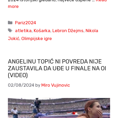
more
Categories
Pariz2024
Tags
atletika
,
Košarka
,
Lebron Džejms
,
Nikola
Jokić
,
Olimpijske igre
ANGELINU TOPIĆ NI POVREDA NIJE
ZAUSTAVILA DA UĐE U FINALE NA OI
(VIDEO)
02/08/2024
by
Miro Vujinovic