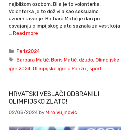
najbližom osobom. Bila je to volonterka.
Volonterka je to doživila kao seksualno
uznemiravanje. Barbara Matić je dan po
osvajanju olimpijskog zlata saznala za vest koja
…
Read more
Categories
Pariz2024
Tags
Barbara Matić
,
Boris Matić
,
džudo
,
Olimpijske
igre 2024
,
Olimpijske igre u Parizu.
,
sport
HRVATSKI VESLAČI ODBRANILI
OLIMPIJSKO ZLATO!
02/08/2024
by
Miro Vujinovic