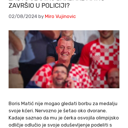
ZAVRŠIO U POLICIJI?
02/08/2024
by
Miro Vujinovic
Boris Matić nije mogao gledati borbu za medalju
svoje kćeri. Nervozno je šetao oko dvorane.
Kadaje saznao da mu je ćerka osvojila olimpijsko
odličje odlučio je svoje oduševljenje podeliti s