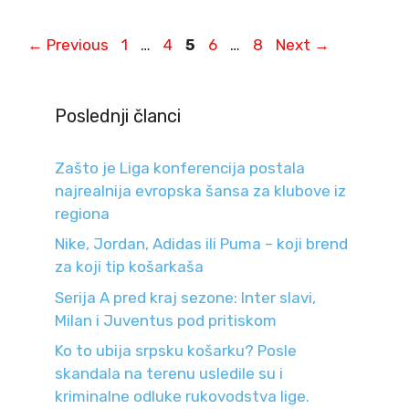
Page
Page
Page
Page
Page
←
Previous
1
…
4
5
6
…
8
Next
→
Poslednji članci
Zašto je Liga konferencija postala
najrealnija evropska šansa za klubove iz
regiona
Nike, Jordan, Adidas ili Puma – koji brend
za koji tip košarkaša
Serija A pred kraj sezone: Inter slavi,
Milan i Juventus pod pritiskom
Ko to ubija srpsku košarku? Posle
skandala na terenu usledile su i
kriminalne odluke rukovodstva lige.