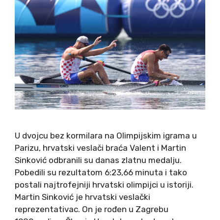
U dvojcu bez kormilara na Olimpijskim igrama u
Parizu, hrvatski veslači braća Valent i Martin
Sinković odbranili su danas zlatnu medalju.
Pobedili su rezultatom 6:23,66 minuta i tako
postali najtrofejniji hrvatski olimpijci u istoriji.
Martin Sinković je hrvatski veslački
reprezentativac. On je rođen u Zagrebu