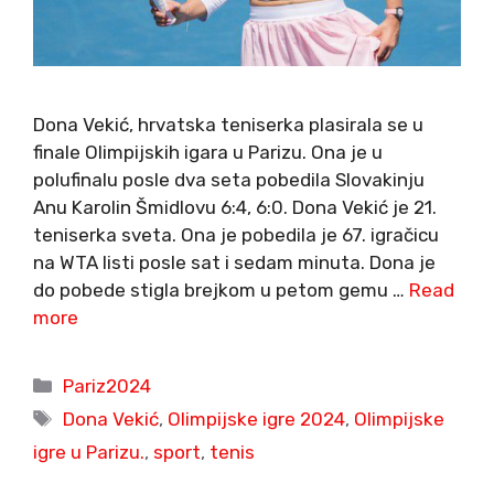
Dona Vekić, hrvatska teniserka plasirala se u
finale Olimpijskih igara u Parizu. Ona je u
polufinalu posle dva seta pobedila Slovakinju
Anu Karolin Šmidlovu 6:4, 6:0. Dona Vekić je 21.
teniserka sveta. Ona je pobedila je 67. igračicu
na WTA listi posle sat i sedam minuta. Dona je
do pobede stigla brejkom u petom gemu …
Read
more
Categories
Pariz2024
Tags
Dona Vekić
,
Olimpijske igre 2024
,
Olimpijske
igre u Parizu.
,
sport
,
tenis