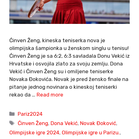
Ćinven Ženg, kineska teniserka nova je
olimpijska šampionka u ženskom singlu u tenisu!
Ćinven Ženg je sa 6:2, 6:3 savladala Donu Vekić iz
Hrvatske i osvojila zlato za svoju zemlju. Dona
Vekić i Ćinven Ženg su i omiljene teniserke
Novaka Đokovića. Novak je pred žensko finale na
pitanje jednog novinara o kineskoj teniserki
rekao da …
Read more
Categories
Pariz2024
Tags
Ćinven Ženg
,
Dona Vekić
,
Novak Đoković
,
Olimpijske igre 2024
,
Olimpijske igre u Parizu.
,