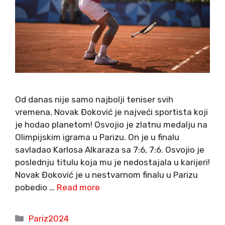
Od danas nije samo najbolji teniser svih
vremena, Novak Đoković je najveći sportista koji
je hodao planetom! Osvojio je zlatnu medalju na
Olimpijskim igrama u Parizu. On je u finalu
savladao Karlosa Alkaraza sa 7:6, 7:6. Osvojio je
poslednju titulu koja mu je nedostajala u karijeri!
Novak Đoković je u nestvarnom finalu u Parizu
pobedio …
Read more
Categories
Pariz2024