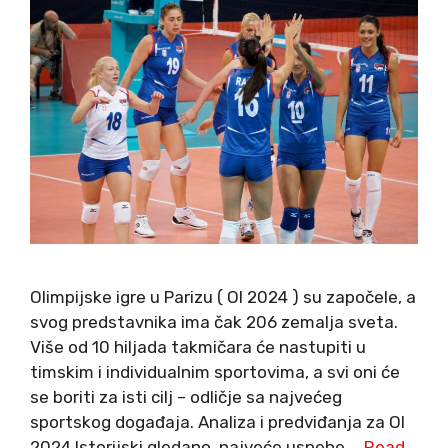
Olimpijske igre u Parizu ( OI 2024 ) su započele, a
svog predstavnika ima čak 206 zemalja sveta.
Više od 10 hiljada takmičara će nastupiti u
timskim i individualnim sportovima, a svi oni će
se boriti za isti cilj – odličje sa najvećeg
sportskog događaja. Analiza i predviđanja za OI
2024 Istorijski gledano, najveće uspehe …
Read