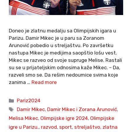
Doneo je zlatnu medalju sa Olimpijskih igara u
Parizu. Damir Mikec je u paru sa Zoranom
Arunović pobedio u streljaštvu. Po završetku
nastupa Mikec je medijima saopštio lošu vest.
Mikec se razveo od svoje supruge Melise. Rastali
su se u prijateljskim odnosima kaže Mikec. – Da,
razveli smo se. Da rešim nedoumice svima koje
zanima …
Read more
Categories
Pariz2024
Tags
Damir Mikec
,
Damir Mikec i Zorana Arunović
,
Melisa Mikec
,
Olimpijske igre 2024
,
Olimpijske
igre u Parizu.
,
razvod
,
sport
,
streljaštvo
,
zlatna