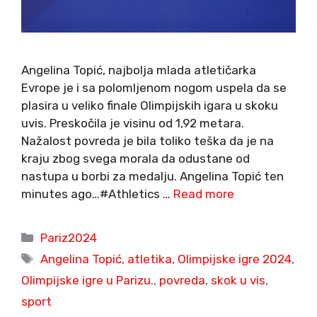
Angelina Topić, najbolja mlada atletičarka
Evrope je i sa polomljenom nogom uspela da se
plasira u veliko finale Olimpijskih igara u skoku
uvis. Preskočila je visinu od 1,92 metara.
Nažalost povreda je bila toliko teška da je na
kraju zbog svega morala da odustane od
nastupa u borbi za medalju. Angelina Topić ten
minutes ago…#Athletics …
Read more
Categories
Pariz2024
Tags
Angelina Topić
,
atletika
,
Olimpijske igre 2024
,
Olimpijske igre u Parizu.
,
povreda
,
skok u vis
,
sport