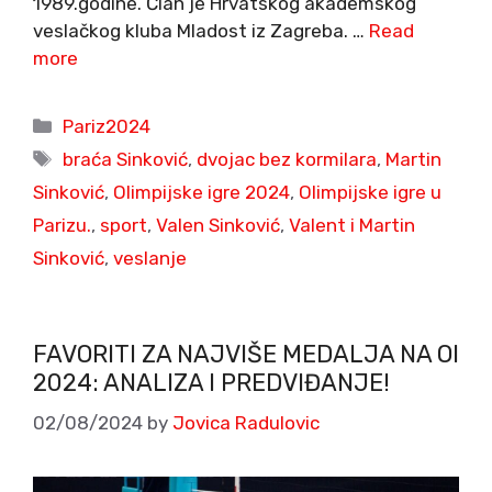
1989.godine. Član je Hrvatskog akademskog
veslačkog kluba Mladost iz Zagreba. …
Read
more
Categories
Pariz2024
Tags
braća Sinković
,
dvojac bez kormilara
,
Martin
Sinković
,
Olimpijske igre 2024
,
Olimpijske igre u
Parizu.
,
sport
,
Valen Sinković
,
Valent i Martin
Sinković
,
veslanje
FAVORITI ZA NAJVIŠE MEDALJA NA OI
2024: ANALIZA I PREDVIĐANJE!
02/08/2024
by
Jovica Radulovic