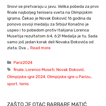
Snovi se pretvaraju u javu. Velika pobeda za prvo
finale najboljeg tenisera sveta na Olimpijskim
igrama. Čekao je Novak Đoković 16 godina da
ponovo osvoji medalju za Srbiju! Konačno je
uspeo i to pobedom protiv Italijana Lorenca
Musetija rezultatom 6:4, 6:2! Medalja je tu. Sada
samo još jedan korak deli Novaka Đokovića od
zlata. Dva …
Read more
Categories
Pariz2024
Tags
finale
,
Lorenco Museti
,
Novak Đoković
,
Olimpijske igre 2024
,
Olimpijske igre u Parizu.
,
sport
,
tenis
ZAŠTO JE OTAC BARBARE MATIĆ