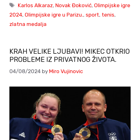
Tags
Karlos Alkaraz
,
Novak Đoković
,
Olimpijske igre
2024
,
Olimpijske igre u Parizu.
,
sport
,
tenis
,
zlatna medalja
KRAH VELIKE LJUBAVI! MIKEC OTKRIO
PROBLEME IZ PRIVATNOG ŽIVOTA.
04/08/2024
by
Miro Vujinovic