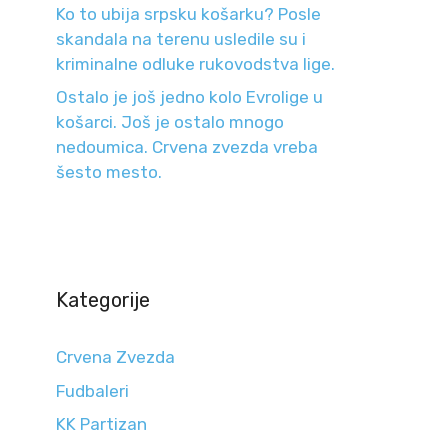
Ko to ubija srpsku košarku? Posle
skandala na terenu usledile su i
kriminalne odluke rukovodstva lige.
Ostalo je još jedno kolo Evrolige u
košarci. Još je ostalo mnogo
nedoumica. Crvena zvezda vreba
šesto mesto.
Kategorije
Crvena Zvezda
Fudbaleri
KK Partizan