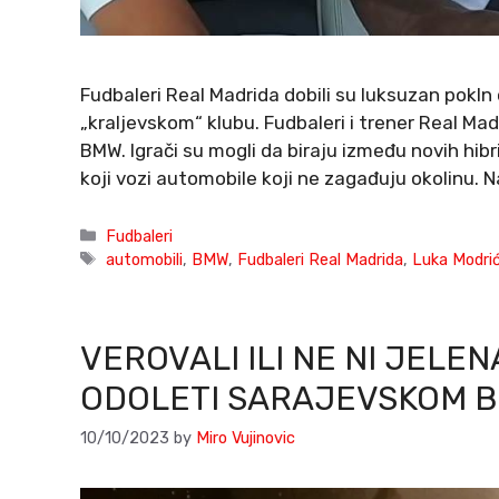
Fudbaleri Real Madrida dobili su luksuzan pokln
„kraljevskom“ klubu. Fudbaleri i trener Real Ma
BMW. Igrači su mogli da biraju između novih hib
koji vozi automobile koji ne zagađuju okolinu. N
Categories
Fudbaleri
Tags
automobili
,
BMW
,
Fudbaleri Real Madrida
,
Luka Modri
VEROVALI ILI NE NI JELE
ODOLETI SARAJEVSKOM 
10/10/2023
by
Miro Vujinovic