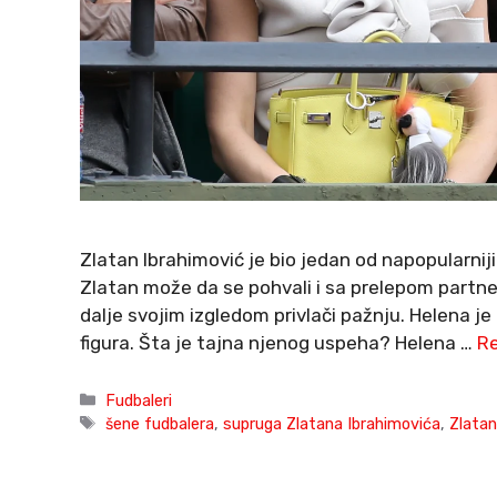
Zlatan Ibrahimović je bio jedan od napopularni
Zlatan može da se pohvali i sa prelepom partn
dalje svojim izgledom privlači pažnju. Helena je 
figura. Šta je tajna njenog uspeha? Helena …
R
Categories
Fudbaleri
Tags
šene fudbalera
,
supruga Zlatana Ibrahimovića
,
Zlatan