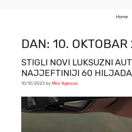
Skip
to
Home
content
DAN:
10. OKTOBAR 
STIGLI NOVI LUKSUZNI AU
NAJJEFTINIJI 60 HILJADA
10/10/2023
by
Miro Vujinovic