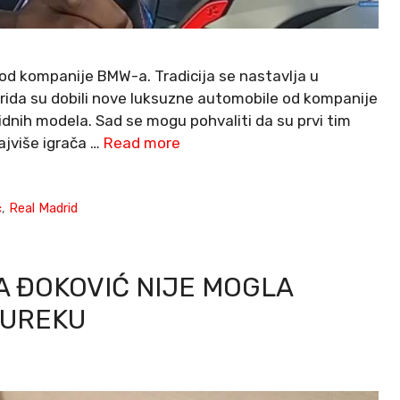
 od kompanije BMW-a. Tradicija se nastavlja u
drida su dobili nove luksuzne automobile od kompanije
ridnih modela. Sad se mogu pohvaliti da su prvi tim
ajviše igrača …
Read more
ć
,
Real Madrid
NA ĐOKOVIĆ NIJE MOGLA
BUREKU