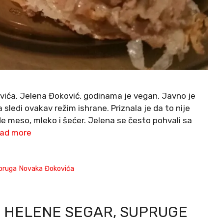
ića, Jelena Đoković, godinama je vegan. Javno je
 sledi ovakav režim ishrane. Priznala je da to nije
de meso, mleko i šećer. Jelena se često pohvali sa
ad more
pruga Novaka Đokovića
E HELENE SEGAR, SUPRUGE