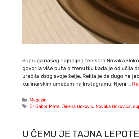
Supruga našeg najboljeg tenisera Novaka Đokov
govorila više puta o trenutku kada je odlučila da
uradila zbog svoje želje. Rekla je da dugo ne je
kuilinarskim umećem na Instagramu. Njeni …
Re
Categories
Magazin
Tags
Dr Gabor Mate
,
Jelena Đoković
,
Novaka Đokovića
,
su
U ČEMU JE TAJNA LEPOT