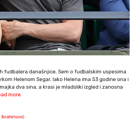
jih fudbalera današnjice. Sem o fudbalskim uspesima
erkom Helenom Segar. Iako Helena ima 53 godine ona i
majka dva sina, a krasi je mladoliki izgled i zanosna
ead more
 Ibrahimović