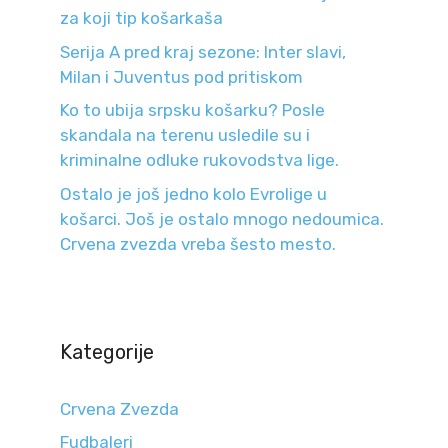
za koji tip košarkaša
Serija A pred kraj sezone: Inter slavi,
Milan i Juventus pod pritiskom
Ko to ubija srpsku košarku? Posle
skandala na terenu usledile su i
kriminalne odluke rukovodstva lige.
Ostalo je još jedno kolo Evrolige u
košarci. Još je ostalo mnogo nedoumica.
Crvena zvezda vreba šesto mesto.
Kategorije
Crvena Zvezda
Fudbaleri