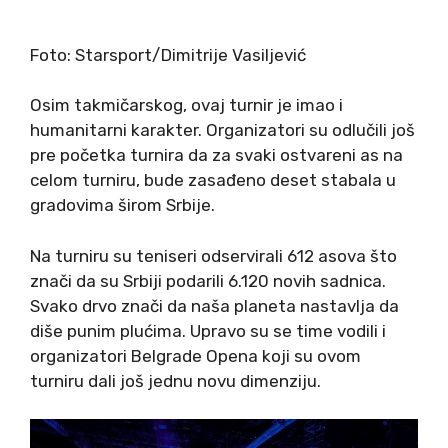
Foto: Starsport/Dimitrije Vasiljević
Osim takmičarskog, ovaj turnir je imao i
humanitarni karakter. Organizatori su odlučili još
pre početka turnira da za svaki ostvareni as na
celom turniru, bude zasađeno deset stabala u
gradovima širom Srbije.
Na turniru su teniseri odservirali 612 asova što
znači da su Srbiji podarili 6.120 novih sadnica.
Svako drvo znači da naša planeta nastavlja da
diše punim plućima. Upravo su se time vodili i
organizatori Belgrade Opena koji su ovom
turniru dali još jednu novu dimenziju.