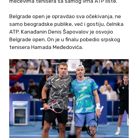
mečevima tenisera sa samog vrha ATP liste.
Belgrade open je opravdao sva očekivanja, ne
samo beogradske publike, već i gostiju, čelnika
ATP. Kanađanin Denis Šapovalov je osvojio
Belgrade open. On je u finalu pobedio srpskog
tenisera Hamada Međedovića.