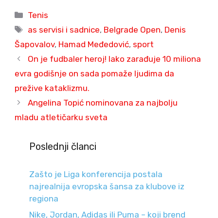
Categories
Tenis
Tags
as servisi i sadnice
,
Belgrade Open
,
Denis
Šapovalov
,
Hamad Međedović
,
sport
On je fudbaler heroj! Iako zarađuje 10 miliona
evra godišnje on sada pomaže ljudima da
prežive kataklizmu.
Angelina Topić nominovana za najbolju
mladu atletičarku sveta
Poslednji članci
Zašto je Liga konferencija postala
najrealnija evropska šansa za klubove iz
regiona
Nike, Jordan, Adidas ili Puma – koji brend