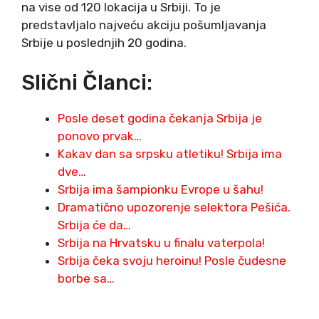
na vise od 120 lokacija u Srbiji. To je
predstavljalo najveću akciju pošumljavanja
Srbije u poslednjih 20 godina.
Slični Članci:
Posle deset godina čekanja Srbija je
ponovo prvak…
Kakav dan sa srpsku atletiku! Srbija ima
dve…
Srbija ima šampionku Evrope u šahu!
Dramatično upozorenje selektora Pešića.
Srbija će da…
Srbija na Hrvatsku u finalu vaterpola!
Srbija čeka svoju heroinu! Posle čudesne
borbe sa…