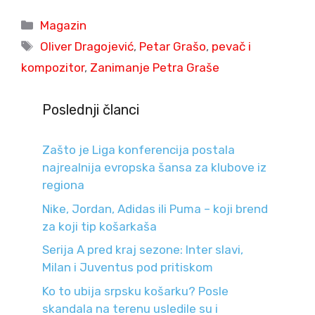
Categories
Magazin
Tags
Oliver Dragojević
,
Petar Grašo
,
pevač i
kompozitor
,
Zanimanje Petra Graše
Poslednji članci
Zašto je Liga konferencija postala
najrealnija evropska šansa za klubove iz
regiona
Nike, Jordan, Adidas ili Puma – koji brend
za koji tip košarkaša
Serija A pred kraj sezone: Inter slavi,
Milan i Juventus pod pritiskom
Ko to ubija srpsku košarku? Posle
skandala na terenu usledile su i