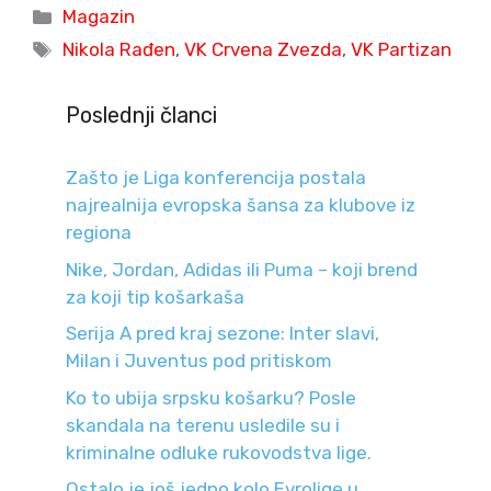
Categories
Magazin
Tags
Nikola Rađen
,
VK Crvena Zvezda
,
VK Partizan
Poslednji članci
Zašto je Liga konferencija postala
najrealnija evropska šansa za klubove iz
regiona
Nike, Jordan, Adidas ili Puma – koji brend
za koji tip košarkaša
Serija A pred kraj sezone: Inter slavi,
Milan i Juventus pod pritiskom
Ko to ubija srpsku košarku? Posle
skandala na terenu usledile su i
kriminalne odluke rukovodstva lige.
Ostalo je još jedno kolo Evrolige u