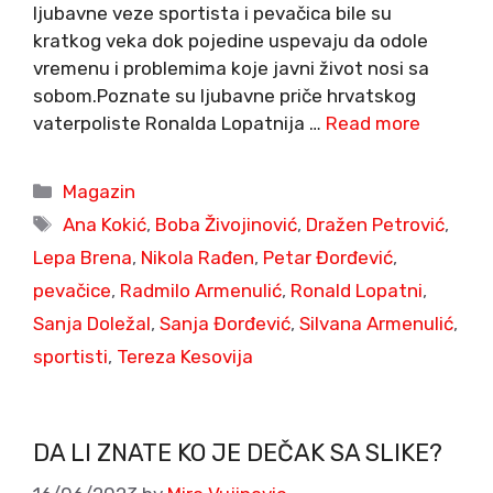
ljubavne veze sportista i pevačica bile su
kratkog veka dok pojedine uspevaju da odole
vremenu i problemima koje javni život nosi sa
sobom.Poznate su ljubavne priče hrvatskog
vaterpoliste Ronalda Lopatnija …
Read more
Categories
Magazin
Tags
Ana Kokić
,
Boba Živojinović
,
Dražen Petrović
,
Lepa Brena
,
Nikola Rađen
,
Petar Đorđević
,
pevačice
,
Radmilo Armenulić
,
Ronald Lopatni
,
Sanja Doležal
,
Sanja Đorđević
,
Silvana Armenulić
,
sportisti
,
Tereza Kesovija
DA LI ZNATE KO JE DEČAK SA SLIKE?