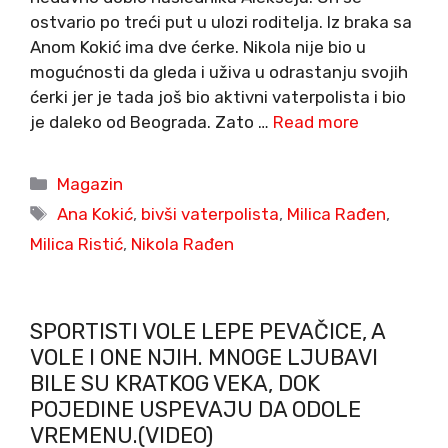
ostvario po treći put u ulozi roditelja. Iz braka sa
Anom Kokić ima dve ćerke. Nikola nije bio u
mogućnosti da gleda i uživa u odrastanju svojih
ćerki jer je tada još bio aktivni vaterpolista i bio
je daleko od Beograda. Zato …
Read more
Categories
Magazin
Tags
Ana Kokić
,
bivši vaterpolista
,
Milica Rađen
,
Milica Ristić
,
Nikola Rađen
SPORTISTI VOLE LEPE PEVAČICE, A
VOLE I ONE NJIH. MNOGE LJUBAVI
BILE SU KRATKOG VEKA, DOK
POJEDINE USPEVAJU DA ODOLE
VREMENU.(VIDEO)