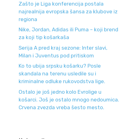
Zašto je Liga konferencija postala
najrealnija evropska šansa za klubove iz
regiona
Nike, Jordan, Adidas ili Puma – koji brend
za koji tip košarkaša
Serija A pred kraj sezone: Inter slavi,
Milan i Juventus pod pritiskom
Ko to ubija srpsku košarku? Posle
skandala na terenu usledile su i
kriminalne odluke rukovodstva lige.
Ostalo je još jedno kolo Evrolige u
košarci. Još je ostalo mnogo nedoumica.
Crvena zvezda vreba šesto mesto.