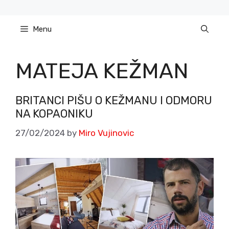
Skip
to
Menu
content
MATEJA KEŽMAN
BRITANCI PIŠU O KEŽMANU I ODMORU
NA KOPAONIKU
27/02/2024
by
Miro Vujinovic