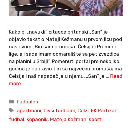
Kako bi „navukli“ čitaoce britanski „San“ je
objavio tekst o Mateji Kežmanu u prvom licu pod
naslovom „Bio sam promašaj Čelsija i Premijer
lige, ali sada imam odmaralište sa pet zvezdica
na planini u Srbiji“. Pomenuti portal pre nekoliko
godina je napravio tim sa najvećim promašajima
Čelsija i naš napadač je u njemu. „San“ je …
Read
more
Categories
Fudbaleri
Tags
apartmani
,
bivši fudbaler
,
Čelzi
,
FK Partizan
,
fudbal
,
Kopaonik
,
Mateja Kežman
,
sport