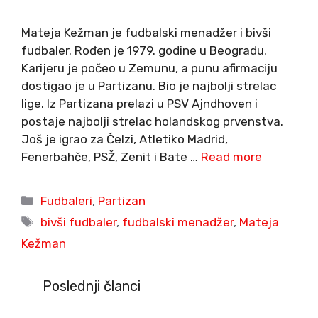
Mateja Kežman je fudbalski menadžer i bivši
fudbaler. Rođen je 1979. godine u Beogradu.
Karijeru je počeo u Zemunu, a punu afirmaciju
dostigao je u Partizanu. Bio je najbolji strelac
lige. Iz Partizana prelazi u PSV Ajndhoven i
postaje najbolji strelac holandskog prvenstva.
Još je igrao za Čelzi, Atletiko Madrid,
Fenerbahče, PSŽ, Zenit i Bate …
Read more
Categories
Fudbaleri
,
Partizan
Tags
bivši fudbaler
,
fudbalski menadžer
,
Mateja
Kežman
Poslednji članci