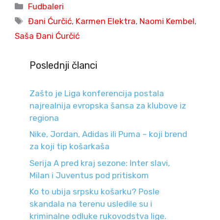
Categories
Fudbaleri
Tags
Đani Ćurčić
,
Karmen Elektra
,
Naomi Kembel
,
Saša Đani Ćurčić
Poslednji članci
Zašto je Liga konferencija postala
najrealnija evropska šansa za klubove iz
regiona
Nike, Jordan, Adidas ili Puma – koji brend
za koji tip košarkaša
Serija A pred kraj sezone: Inter slavi,
Milan i Juventus pod pritiskom
Ko to ubija srpsku košarku? Posle
skandala na terenu usledile su i
kriminalne odluke rukovodstva lige.