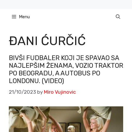
Skip
to
Menu
content
ĐANI ĆURČIĆ
BIVŠI FUDBALER KOJI JE SPAVAO SA
NAJLEPŠIM ŽENAMA, VOZIO TRAKTOR
PO BEOGRADU, A AUTOBUS PO
LONDONU. (VIDEO)
21/10/2023
by
Miro Vujinovic