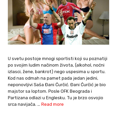
U svetu postoje mnogi sportisti koji su poznatiji
po svojim ludim načinom života, (alkohol, noćni
izlasci, žene, bankrot) nego uspesima u sportu.
Kod nas odmah na pamet pada jedan jedini,
neponovljivi Saša Đani Ćurčić. Đani Ćurčić je bio
majstor sa loptom. Posle OFK Beograda i
Partizana odlazi u Englesku. Tu je brzo osvojio
srca navijača. …
Read more