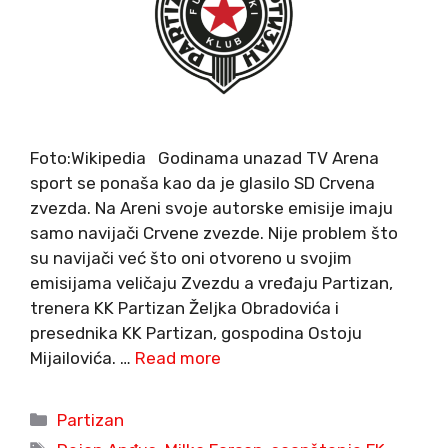
Foto:Wikipedia Godinama unazad TV Arena
sport se ponaša kao da je glasilo SD Crvena
zvezda. Na Areni svoje autorske emisije imaju
samo navijači Crvene zvezde. Nije problem što
su navijači već što oni otvoreno u svojim
emisijama veličaju Zvezdu a vređaju Partizan,
trenera KK Partizan Željka Obradovića i
presednika KK Partizan, gospodina Ostoju
Mijailovića. …
Read more
Categories
Partizan
Tags