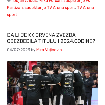
Dejan Anđus
,
Milka Forcan
,
saopštenje FK
Partizan
,
saopštenje TV Arena sport
,
TV Arena
sport
DA LI JE KK CRVENA ZVEZDA
OBEZBEDILA TITULU I 2024.GODINE?
04/07/2023
by
Miro Vujinovic