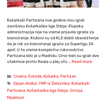
Košarkaši Partizana ove godine nisu igrali
završnicu Košarkaške lige Srbije. Klupska
administracija nije na vreme prijavila igrače za
licenciranje. Klubovi su od KLS dobili obaveštenje
da je rok za licenciranje igrača za Superligu 24.
april. U to vreme kompletno rukovodstvo
Partizana bilo je u Madridu. Crno-beli su igrali dve
utakmice protiv Reala u plej ofu …
Read more
Categories
Crvena Zvezda
,
Košarka
,
Partizan
Tags
Dejan Anđus
,
FMP iz Železnika
,
Košarkaši
Partizana
,
Košarkaška liga Srbije
,
Ostoja
Mijailović