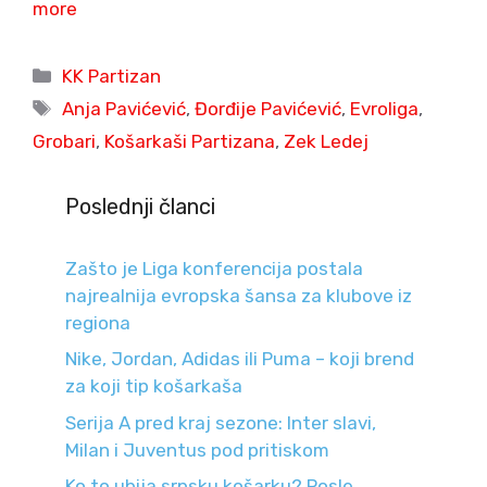
more
Categories
KK Partizan
Tags
Anja Pavićević
,
Đorđije Pavićević
,
Evroliga
,
Grobari
,
Košarkaši Partizana
,
Zek Ledej
Poslednji članci
Zašto je Liga konferencija postala
najrealnija evropska šansa za klubove iz
regiona
Nike, Jordan, Adidas ili Puma – koji brend
za koji tip košarkaša
Serija A pred kraj sezone: Inter slavi,
Milan i Juventus pod pritiskom
Ko to ubija srpsku košarku? Posle