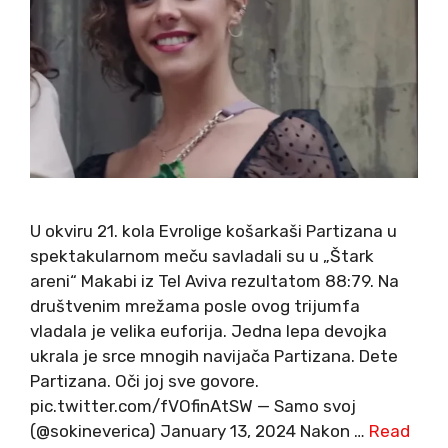
U okviru 21. kola Evrolige košarkaši Partizana u
spektakularnom meču savladali su u „Štark
areni“ Makabi iz Tel Aviva rezultatom 88:79. Na
društvenim mrežama posle ovog trijumfa
vladala je velika euforija. Jedna lepa devojka
ukrala je srce mnogih navijača Partizana. Dete
Partizana. Oči joj sve govore.
pic.twitter.com/fVOfinAtSW — Samo svoj
(@sokineverica) January 13, 2024 Nakon …
Read