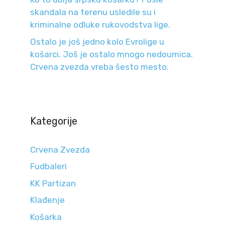
skandala na terenu usledile su i
kriminalne odluke rukovodstva lige.
Ostalo je još jedno kolo Evrolige u
košarci. Još je ostalo mnogo nedoumica.
Crvena zvezda vreba šesto mesto.
Kategorije
Crvena Zvezda
Fudbaleri
KK Partizan
Klađenje
Košarka