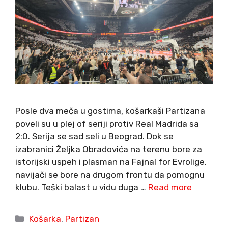
Posle dva meča u gostima, košarkaši Partizana
poveli su u plej of seriji protiv Real Madrida sa
2:0. Serija se sad seli u Beograd. Dok se
izabranici Željka Obradovića na terenu bore za
istorijski uspeh i plasman na Fajnal for Evrolige,
navijači se bore na drugom frontu da pomognu
klubu. Teški balast u vidu duga …
Read more
Categories
Košarka
,
Partizan