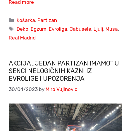
Read more
Categories
Košarka
,
Partizan
Tags
Deko
,
Egzum
,
Evroliga
,
Jabusele
,
Ljulj
,
Musa
,
Real Madrid
AKCIJA „JEDAN PARTIZAN IMAMO“ U
SENCI NELOGIČNIH KAZNI IZ
EVROLIGE I UPOZORENJA
30/04/2023
by
Miro Vujinovic