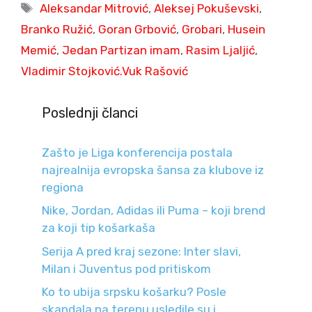
Tags
Aleksandar Mitrović
,
Aleksej Pokuševski
,
Branko Ružić
,
Goran Grbović
,
Grobari
,
Husein
Memić
,
Jedan Partizan imam
,
Rasim Ljaljić
,
Vladimir Stojković.Vuk Rašović
Poslednji članci
Zašto je Liga konferencija postala
najrealnija evropska šansa za klubove iz
regiona
Nike, Jordan, Adidas ili Puma – koji brend
za koji tip košarkaša
Serija A pred kraj sezone: Inter slavi,
Milan i Juventus pod pritiskom
Ko to ubija srpsku košarku? Posle
skandala na terenu usledile su i