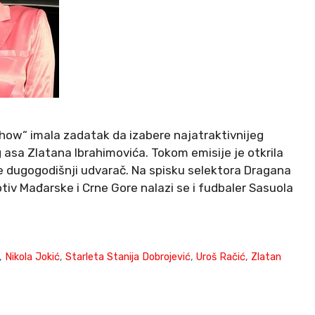
 Show“ imala zadatak da izabere najatraktivnijeg
 asa Zlatana Ibrahimovića. Tokom emisije je otkrila
 je dugogodišnji udvarač. Na spisku selektora Dragana
otiv Mađarske i Crne Gore nalazi se i fudbaler Sasuola
,
Nikola Jokić
,
Starleta Stanija Dobrojević
,
Uroš Račić
,
Zlatan