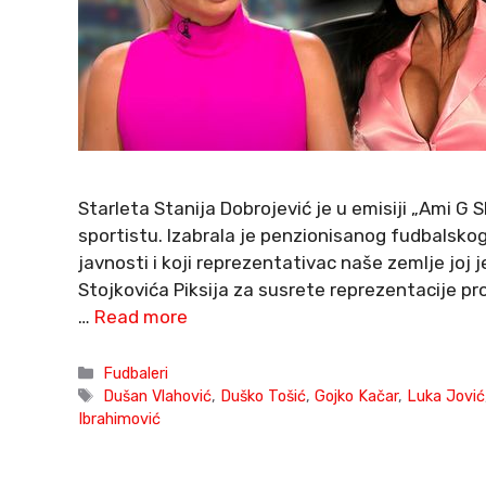
Starleta Stanija Dobrojević je u emisiji „Ami G
sportistu. Izabrala je penzionisanog fudbalskog
javnosti i koji reprezentativac naše zemlje joj
Stojkovića Piksija za susrete reprezentacije pr
…
Read more
Categories
Fudbaleri
Tags
Dušan Vlahović
,
Duško Tošić
,
Gojko Kačar
,
Luka Jović
Ibrahimović