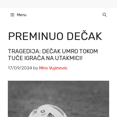
Skip
to
Menu
content
PREMINUO DEČAK
TRAGEDIJA: DEČAK UMRO TOKOM
TUČE IGRAČA NA UTAKMICI!
17/09/2024
by
Miro Vujinovic