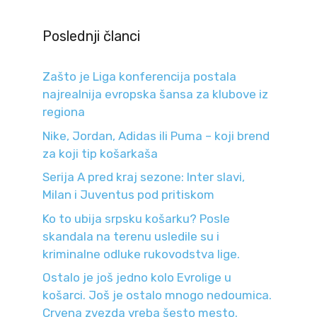
Poslednji članci
Zašto je Liga konferencija postala
najrealnija evropska šansa za klubove iz
regiona
Nike, Jordan, Adidas ili Puma – koji brend
za koji tip košarkaša
Serija A pred kraj sezone: Inter slavi,
Milan i Juventus pod pritiskom
Ko to ubija srpsku košarku? Posle
skandala na terenu usledile su i
kriminalne odluke rukovodstva lige.
Ostalo je još jedno kolo Evrolige u
košarci. Još je ostalo mnogo nedoumica.
Crvena zvezda vreba šesto mesto.