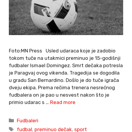
Foto:MN Press Usled udaraca koje je zadobio
tokom tuče na utakmici preminuo je 15-godišnji
fudbaler Ismael Domingez. Smrt dečaka potresla
je Paragvaj ovog vikenda. Tragedija se dogodila
u gradu San Bernardino. Došlo je do tuče igrača
dveju ekipa. Prema rečima trenera nesrećnog
fudbalera on je pao u nesvest nakon što je
primio udarac s …
Read more
Categories
Fudbaleri
Tags
fudbal
,
preminuo dečak
,
sport