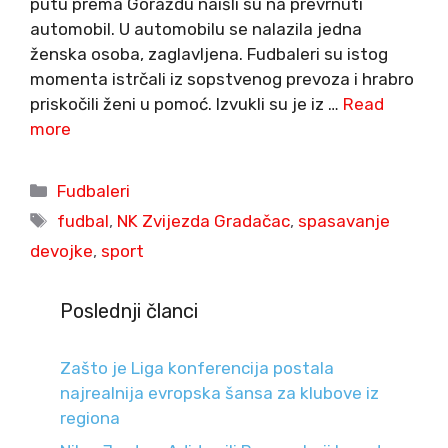
putu prema Goraždu naišli su na prevrnuti
automobil. U automobilu se nalazila jedna
ženska osoba, zaglavljena. Fudbaleri su istog
momenta istrčali iz sopstvenog prevoza i hrabro
priskočili ženi u pomoć. Izvukli su je iz …
Read
more
Categories
Fudbaleri
Tags
fudbal
,
NK Zvijezda Gradačac
,
spasavanje
devojke
,
sport
Poslednji članci
Zašto je Liga konferencija postala
najrealnija evropska šansa za klubove iz
regiona