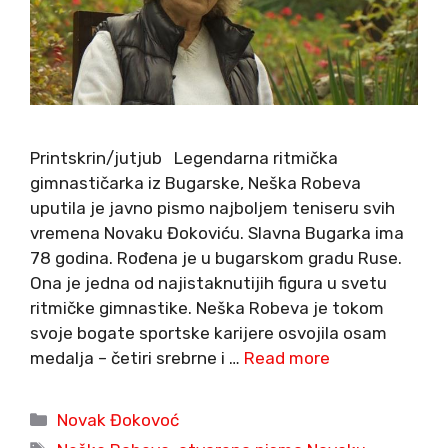
Printskrin/jutjub Legendarna ritmička
gimnastičarka iz Bugarske, Neška Robeva
uputila je javno pismo najboljem teniseru svih
vremena Novaku Đokoviću. Slavna Bugarka ima
78 godina. Rođena je u bugarskom gradu Ruse.
Ona je jedna od najistaknutijih figura u svetu
ritmičke gimnastike. Neška Robeva je tokom
svoje bogate sportske karijere osvojila osam
medalja – četiri srebrne i …
Read more
Categories
Novak Đokovoć
Tags