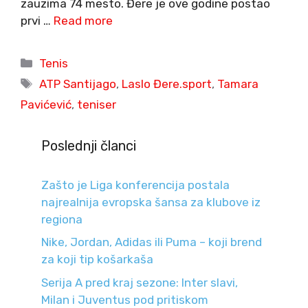
zauzima 74 mesto. Đere je ove godine postao
prvi …
Read more
Categories
Tenis
Tags
ATP Santijago
,
Laslo Đere.sport
,
Tamara
Pavićević
,
teniser
Poslednji članci
Zašto je Liga konferencija postala
najrealnija evropska šansa za klubove iz
regiona
Nike, Jordan, Adidas ili Puma – koji brend
za koji tip košarkaša
Serija A pred kraj sezone: Inter slavi,
Milan i Juventus pod pritiskom